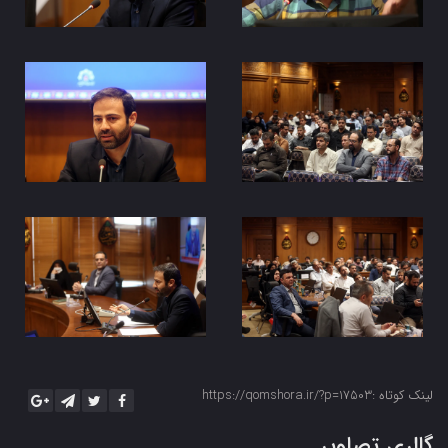
لینک کوتاه :https://qomshora.ir/?p=17503
گالری تصاویر