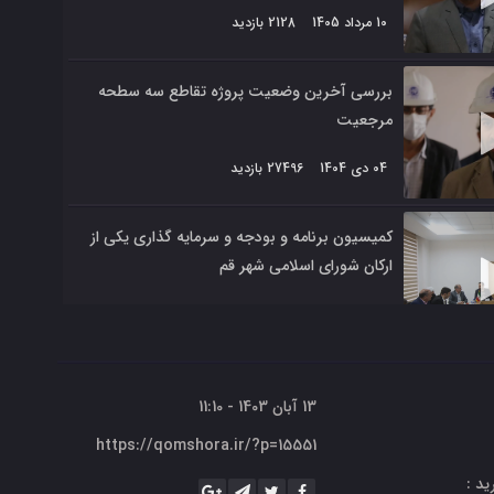
10 مرداد 1405
2128 بازدید
بررسی آخرین وضعیت پروژه تقاطع سه سطحه
مرجعیت
04 دی 1404
27496 بازدید
کمیسیون برنامه و بودجه و سرمایه گذاری یکی از
ارکان شورای اسلامی شهر قم
17 آبان 1404
39535 بازدید
پارلمان دانش آموزان در شورای اسلامی شهر
13 آبان 1403 - 11:10
مقدس قم
https://qomshora.ir/?p=15551
17 آبان 1404
40229 بازدید
ید :