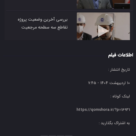
بررسی آخرین وضعیت پروژه
تقاطع سه سطحه مرجعیت
اطلاعات فیلم
کمیسیون برنامه و بودجه و
سرمایه گذاری یکی از ارکان شورای
تاریخ انتشار :
اسلامی شهر قم
10 اردیبهشت 1404 - 7:45
لینک کوتاه :
پارلمان دانش آموزان در شورای
اسلامی شهر مقدس قم
https://qomshora.ir/?p=16931
به اشتراک بگذارید :