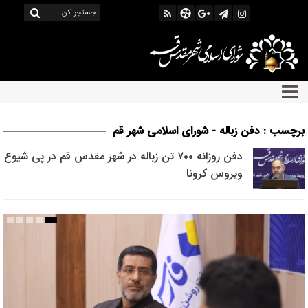
برچسب : دفن زباله - شورای اسلامی شهر قم
دفن روزانه ۷۰۰ تن زباله در شهر مقدس قم در پی شیوع
ویروس کرونا