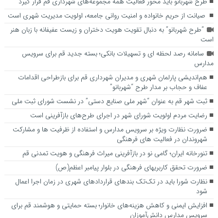
طرح شهربانو باید محور فعالیت همه مجموعه‌های شهرداری قم قرار گیرد
صیانت از حریم خانواده و امنیت روانی جامعه، اولویت مدیریت شهری است
“طرح شهربانو” به دنبال تقویت هویت دختران و زیست عفیفانه با زبان هنر
است
سامانه رصد لحظه ای و تسهیلات بانکی؛ بسته جدید قم برای سرویس
مدارس
هم‌اندیشی پارلمان شهری و مدیران شهرداری قم برای بازطراحی اقدامات
عفاف و حجاب بر مدار طرح “شهربانو”
ثبت شهر قم به عنوان “شهر ملی صنایع دستی” در نشست شورای ثبت ملی
رضایت مردم اولویت شورای شهر در اجرای طرح‌های بازآفرینی است
ضرورت نظارت ویژه بر سرویس مدارس و استفاده از ظرفیت ها و مشارکت
شهروندان در فعالیت های فرهنگی
تنورخانه ایران؛ گامی نو در بازآفرینی میراث فرهنگی و هویت تمدنی قم
ضرورت تحقق کاربری­های فرهنگی در بلوار پیامبر اعظم(ص)
نظارت شورا باید در تک‌تک بندهای قراردادهای شهری در زمان اجرا اعمال
شود
افزایش ایمنی و کاهش هزینه‌های خانوار؛ بسته حمایتی و هوشمند قم برای
سرویس مدارس دانش‌آموزان