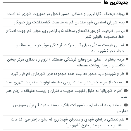
جديدترين ها
اصلاح خط محدوده قانونی شهر
پیوند فرهنگ، کارآفرینی و مشاغل، مسیر تحول در مدیریت شهری قم است
پیام شورای اسلامی شهر مقدس قم به مناسبت گرامیداشت روز خبرنگار
بررسی ظرفیت کوره‌پزخانه‌های منطقه ۵ و اراضی پیرامونی قم جهت اصلاح
خط محدوده قانونی شهر
قم می بایست مبدأیی برای آغاز حرکت فرهنگی موثر در حوزه عفاف و
حجاب در کشور باشد
مردم پشتوانه اصلی طرح‌های فرهنگی هستند / لزوم راه‌اندازی مرکز جشن
تکلیف و عرضه پوشاک عفیفانه
طرح شهربانو باید محور فعالیت همه مجموعه‌های شهرداری قم قرار گیرد
صیانت از حریم خانواده و امنیت روانی جامعه، اولویت مدیریت شهری است
“طرح شهربانو” به دنبال تقویت هویت دختران و زیست عفیفانه با زبان هنر
است
سامانه رصد لحظه ای و تسهیلات بانکی؛ بسته جدید قم برای سرویس
مدارس
هم‌اندیشی پارلمان شهری و مدیران شهرداری قم برای بازطراحی اقدامات
عفاف و حجاب بر مدار طرح “شهربانو”