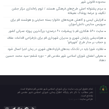
محدوده قانونی شهر
مردم پشتوانه اصلی طرح‌های فرهنگی هستند / لزوم راه‌اندازی مرکز جشن
تکلیف و عرضه پوشاک عفیفانه
افزایش ایمنی و کاهش هزینه‌های خانوار؛ بسته حمایتی و هوشمند قم برای
سرویس مدارس دانش‌آموزان
سایت ۵۶۰ هکتاری قم با پیشرفت ۶۰ درصدی؛ بزرگ‌ترین پروژه عمرانی کشور
هم‌اندیشی پارلمان شهری و مدیران شهرداری قم برای بازطراحی اقدامات عفاف
و حجاب بر مدار طرح “شهربانو”
نظارت شورا باید در تک‌تک بندهای قراردادهای شهری در زمان اجرا اعمال شود
معرفی اعضای شورای اسلامی شهر مقدس قم – دوره ششم؛ سید محمد حسین
دهناد
تمام حقوق این وب سایت برای شورای اسلامی شهر مقدس قم محفوظ است.
نشر مطالب با ذکر نام پایگاه اطلاع رسانی شورای اسلامی شهر مقدس قم
بلامانع است.
طراحی سایت :
سرو مدیا