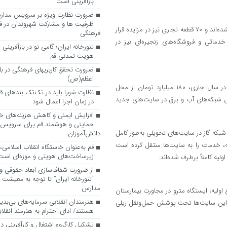
بازآفرینی است
ضرورت نظارت ویژه بر سرویس مدارس
ظرفیت ها و مشارکت شهروندان در ف
وی ادامه داد: تاکنون ۳۵ مدرسه و ۱۵ مسجد در این سایت‌ها آغاز به ساخت شده‌اند و ۷۰ قطعه تجاری نیز در مزایده قرار
فرهنگی
ماتی و فروشگاه‌های زنجیره‌ای نیز در
تنورخانه ایران؛ گامی نو در بازآفرینی
هویت تمدنی قم
ضرورت تحقق کاربری­های فرهنگی در بلوا
اعظم(ص)
مدیرکل راه و شهرسازی قم با تأکید بر تکمیل زیرساخت‌های حیاتی، گفت: در سال جاری، ۱۸۰ میلیارد تومان از محل
نظارت شورا باید در تک‌تک بندهای ق
ل شبکه‌های آب و برق در سایت‌های جدید
در زمان اجرا اعمال شود
افزایش ایمنی و کاهش هزینه‌های خان
حمایتی و هوشمند قم برای سرویس
پیشرفت شبکه برق در سایت‌های مختلف بین ۷۰ تا ۸۰ درصد، شبکه گاز در سایت‌های تحویلی به‌طور کامل
دانش‌آموزان
، خدمات را به سایت‌ها منتقل کرده است
قم به‌عنوان خاستگاه انقلاب اسلامی
زیرساخت‌های هویتی و موزه‌ای است
از ضرورت شفاف‌سازی ابعاد حقوقی و
“تنورخانه ایران” تا توجه به معیشت
مدارس
ولیه، ایستگاه مترو در مجاورت بیمارستان
هنرمندان انقلابی سرمایه‌های بی‌بد
مسیر جدید به خط مترو، این سایت‌ها تحت پوشش حمل‌ونقل ریلی
هستند/ ادای احترام به هنرمند انقلاب
تشکیل کارگروه اشتغال و کارآفرینی د