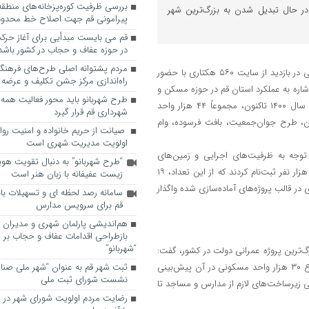
شرفت ۶۰ درصدی در حال تبدیل شدن به بزرگ‌ترین شهر
پیرامونی قم جهت اصلاح خط محدوده
قم می بایست مبدأیی برای آغاز حرک
در حوزه عفاف و حجاب در کشور باشد
مردم پشتوانه اصلی طرح‌های فرهنگ
به گزارش روابط عمومی شورای اسلامی شهر مقدس قم، دکتر حسین زنجیرانی در بازدید از سایت ۵۶۰ هکتاری با حضور
راه‌اندازی مرکز جشن تکلیف و عرضه 
اره به عملکرد استان قم در حوزه مسکن و
طرح شهربانو باید محور فعالیت همه
توسعه شهری اظهار داشت: از زمان تصویب “قانون جهش تولید مسکن” در سال ۱۴۰۰ تاکنون، مجموعاً ۴۴ هزار واحد
شهرداری قم قرار گیرد
، طرح جوان‌جمعیت، بافت فرسوده، وام
صیانت از حریم خانواده و امنیت روا
اولویت مدیریت شهری است
ان است که با توجه به ظرفیت‌های اجرایی و زمین‌های
“طرح شهربانو” به دنبال تقویت هو
اختصاص‌یافته، در حال تحقق است، تنها در طرح جوان‌جمعیت، بیش از ۲۰ هزار نفر ثبت‌نام کردند که از این تعداد، ۱۹
زیست عفیفانه با زبان هنر است
د شرایط شناخته شدند و به ۷۵۰۰ خانوار زمین مسکونی ۲۰۰ متری در قالب پروژه‌های آماده‌سازی شده واگذار
سامانه رصد لحظه ای و تسهیلات با
قم برای سرویس مدارس
هم‌اندیشی پارلمان شهری و مدیران ش
بازطراحی اقدامات عفاف و حجاب بر 
“شهربانو”
ره به سایت ۵۶۰ هکتاری به عنوان بزرگ‌ترین پروژه عمرانی دولت در کشور، گفت:
این پروژه با پیشرفت فیزیکی حدود ۶۰ درصدی در حال اجراست و در مجموع ۳۰ هزار واحد مسکونی در آن پیش‌بینی
ثبت شهر قم به عنوان “شهر ملی صنا
نشست شورای ثبت ملی
 زیرساخت‌های لازم از مدارس و مساجد تا
رضایت مردم اولویت شورای شهر در 