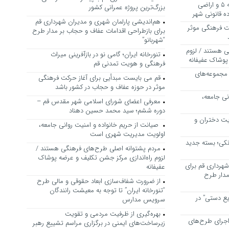
بررسی ظرفیت کوره‌پزخانه‌های منطقه ۵ و اراضی
بزرگ‌ترین پروژه عمرانی کشور
 قانونی شهر
هم‌اندیشی پارلمان شهری و مدیران شهرداری قم
ت فرهنگی موثر
برای بازطراحی اقدامات عفاف و حجاب بر مدار طرح
“شهربانو”
ی هستند / لزوم
تنورخانه ایران؛ گامی نو در بازآفرینی میراث
پوشاک عفیفانه
فرهنگی و هویت تمدنی قم
 مجموعه‌های
قم می بایست مبدأیی برای آغاز حرکت فرهنگی
موثر در حوزه عفاف و حجاب در کشور باشد
نی جامعه،
معرفی اعضای شورای اسلامی شهر مقدس قم –
دوره ششم؛ سید محمد حسین دهناد
یت دختران و
صیانت از حریم خانواده و امنیت روانی جامعه،
اولویت مدیریت شهری است
نکی؛ بسته جدید
مردم پشتوانه اصلی طرح‌های فرهنگی هستند /
لزوم راه‌اندازی مرکز جشن تکلیف و عرضه پوشاک
هرداری قم برای
عفیفانه
مدار طرح
از ضرورت شفاف‌سازی ابعاد حقوقی و مالی طرح
“تنورخانه ایران” تا توجه به معیشت رانندگان
یع دستی” در
سرویس مدارس
بهره‌گیری از ظرفیت مردمی و تقویت
اجرای طرح‌های
زیرساخت‌های ایمنی در برگزاری مراسم تشییع رهبر