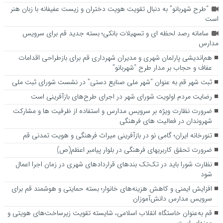
“طرح شهربانو” به دنبال تقویت هویت دختران و زیست عفیفانه با زبان هنر
است
سامانه رصد لحظه ای و تسهیلات بانکی؛ بسته جدید قم برای سرویس
مدارس
هم‌اندیشی پارلمان شهری و مدیران شهرداری قم برای بازطراحی اقدامات
عفاف و حجاب بر مدار طرح “شهربانو”
ثبت شهر قم به عنوان “شهر ملی صنایع دستی” در نشست شورای ثبت ملی
رضایت مردم اولویت شورای شهر در اجرای طرح‌های بازآفرینی است
ضرورت نظارت ویژه بر سرویس مدارس و استفاده از ظرفیت ها و مشارکت
شهروندان در فعالیت های فرهنگی
تنورخانه ایران؛ گامی نو در بازآفرینی میراث فرهنگی و هویت تمدنی قم
ضرورت تحقق کاربری­های فرهنگی در بلوار پیامبر اعظم(ص)
نظارت شورا باید در تک‌تک بندهای قراردادهای شهری در زمان اجرا اعمال
شود
افزایش ایمنی و کاهش هزینه‌های خانوار؛ بسته حمایتی و هوشمند قم برای
سرویس مدارس دانش‌آموزان
قم به‌عنوان خاستگاه انقلاب اسلامی، شایسته تقویت زیرساخت‌های هویتی و
موزه‌ای است