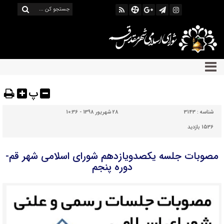
پ
شناسه :
3143
28 شهریور 1398 - 10:36
1536 بازدید
مصوبات جلسه یکصدویازدهم شورای اسلامی شهر قم-
دوره پنجم