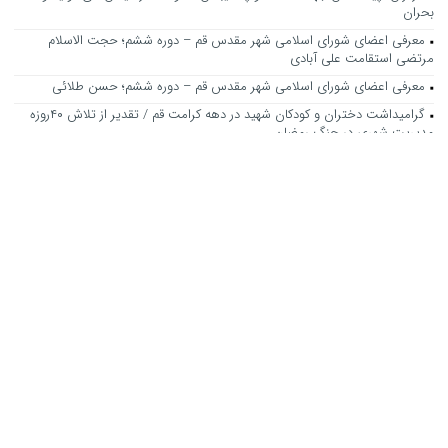
بحران
معرفی اعضای شورای اسلامی شهر مقدس قم – دوره ششم؛ حجت الاسلام
مرتضی استقامت علی آبادی
معرفی اعضای شورای اسلامی شهر مقدس قم – دوره ششم؛ حسن طلائی
گرامیداشت دختران و کودکان شهید در دهه کرامت قم / تقدیر از تلاش ۴۰روزه
مدیریت شهری در جنگ رمضان
هنرمندان انقلابی سرمایه‌های بی‌بدیل فرهنگی کشور هستند/ ادای احترام به
هنرمند انقلابی اکبر عبدی
مصوبات جلسه یکصدوبیست و هفتمین شورای اسلامی شهر قم-دوره پنجم
افزایش کاشت درختان مثمر در فضای سبز قم/لزوم حفظ باغات شهر
جوسازی رسانه‌ای برای جلوگیری از اجرای یک پروژه‌ عمرانی
تمام حقوق این وب سایت برای شورای اسلامی شهر مقدس قم محفوظ است.
نشر مطالب با ذکر نام پایگاه اطلاع رسانی شورای اسلامی شهر مقدس قم
بلامانع است.
طراحی سایت :
سرو مدیا