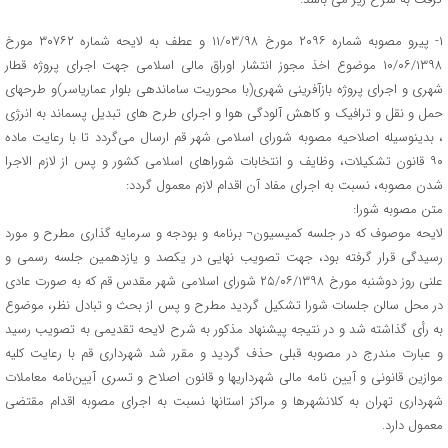
۱- پیرو مصوبه شماره ۲۰۹۶ مورخ ۱۱/۰۳/۹۸ و عطف به لایحه شماره ۳۰۷۶۲ مورخ
۱۰/۰۶/۱۳۹۸ موضوع اخذ مجوز انتشار اوراق مالی اسلامی جهت اجرای پروژه قطار
شهری و اجرای پروژه بازآفرینی شهری(با محوریت ساماندهی بلوار عماریاسر)و طرحهای
حمل و نقل و ترافیک و کاهش آلودگی هوا و اجرای طرح های تبدیل پسماند به انرژی
، بدینوسیله اصلاحیه مصوبه شورای اسلامی شهر قم ارسال می‌گردد تا با رعایت ماده
۹۰ قانون تشکیلات، وظایف و انتخابات شوراهای اسلامی کشور و پس از لازم الاجرا
شدن مصوبه، نسبت به اجرای مفاد آن اقدام لازم معمول گردد:
متن مصوبه شورا:
لایحه موصوف که در جلسه کمیسیون¬ برنامه و بودجه و سرمایه گذاری مطرح و مورد
رسیدگی قرار گرفته بود، جهت تصویب نهایی در یکصد و یازدهمین جلسه رسمی و
علنی روز دوشنبه مورخ ۲۵/۰۶/۱۳۹۸ شورای اسلامی شهر مقدس قم که به صورت عادی
در محل سالن جلسات شورا تشکیل گردید مطرح و پس از بحث و تبادل نظر، موضوع
به رأی گذاشته شد و در نتیجه پیشنهاد مذکور به شرح لایحه تقدیمی به تصویب رسید
و عبارت مندرج در مصوبه قبلی حذف گردید و مقرر شد شهرداری قم با رعایت کلیه
موازین قانونی و آیین نامه‌ مالی شهرداریها و قانون اصلاح و تسری آیین‌نامه معاملات
شهرداری تهران به کلانشهرها و مراکز استانها نسبت به اجرای مصوبه اقدام مقتضی
معمول دارد.