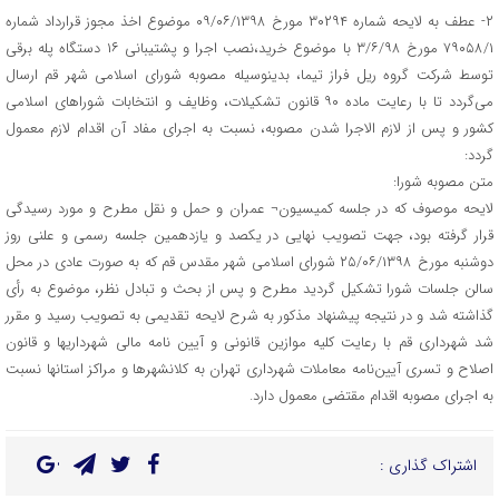
۲- عطف به لایحه شماره ۳۰۲۹۴ مورخ ۰۹/۰۶/۱۳۹۸ موضوع اخذ مجوز قرارداد شماره
۷۹۰۵۸/۱ مورخ ۳/۶/۹۸ با موضوع خرید،نصب اجرا و پشتیبانی ۱۶ دستگاه پله برقی
توسط شرکت گروه ریل فراز تیما، بدینوسیله مصوبه شورای اسلامی شهر قم ارسال
می‌گردد تا با رعایت ماده ۹۰ قانون تشکیلات، وظایف و انتخابات شوراهای اسلامی
کشور و پس از لازم الاجرا شدن مصوبه، نسبت به اجرای مفاد آن اقدام لازم معمول
گردد:
متن مصوبه شورا:
لایحه موصوف که در جلسه کمیسیون¬ عمران و حمل و نقل مطرح و مورد رسیدگی
قرار گرفته بود، جهت تصویب نهایی در یکصد و یازدهمین جلسه رسمی و علنی روز
دوشنبه مورخ ۲۵/۰۶/۱۳۹۸ شورای اسلامی شهر مقدس قم که به صورت عادی در محل
سالن جلسات شورا تشکیل گردید مطرح و پس از بحث و تبادل نظر، موضوع به رأی
گذاشته شد و در نتیجه پیشنهاد مذکور به شرح لایحه تقدیمی به تصویب رسید و مقرر
شد شهرداری قم با رعایت کلیه موازین قانونی و آیین نامه‌ مالی شهرداریها و قانون
اصلاح و تسری آیین‌نامه معاملات شهرداری تهران به کلانشهرها و مراکز استانها نسبت
به اجرای مصوبه اقدام مقتضی معمول دارد.
اشتراک گذاری :