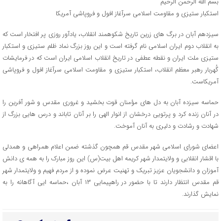
بسم الله الرحمن الرحیم
استکبار ستیزی و مقاومت اسلامی سرآغاز افول و فروپاشی آمریکا
سیزدهم آبان در برگ های زرین تاریخ شکوهمند انقلاب، یادآور روزی پر افتخار است که
به انقلاب دوم ایران اسلامی نام گرفته است و این روز بزرگ نماد ظلم ستیزی و استکبار
ستیزی ملت ایران و نقطه عطفی در تاریخ انقلاب اسلامی ایران است که در فرمایشات
گُهربار رهبر معظم انقلاب، استکبار ستیزی و مقاومت اسلامی سرآغاز افول و فروپاشی
آمریکاست.
حماسه سیزده آبان به دل های مؤمنان قوت بخشید و غروری مقدس و شور آفرین را
در آنان زنده کرد و پرتویی درخشان از انوار الهی را بر آنان تاباند و درس هایی بزرگ از
شهادت و رشادت و دلیری به آنان آموخت.
اعضای شورای اسلامی شهر مقدس قم همچون گذشته ضمن اعلام همراهی و همدلی
با اقشار انقلابی و‌ ولایتمدار شهر کریمه اهل بیت(س) این روز مبارک را به همه ی دانش
آموزان و دانشجویان عزیز تبریک و تهنیت عرض نموده و از مردم فهیم و ولایتمدار شهر
قم مقدس انتظار دارند تا با حضور در راهپیمایی ۱۳ آبان ،حماسه ایی آگاهانه را به
نمایش گذارند.