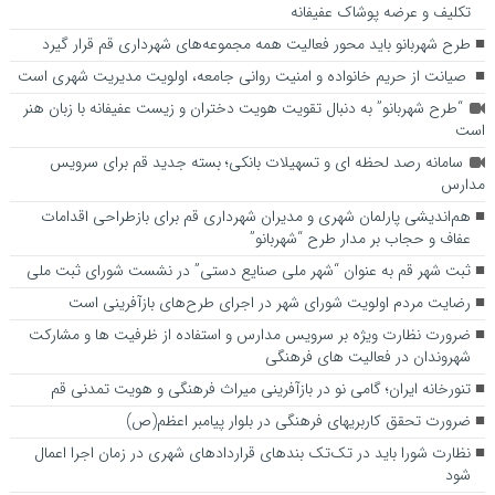
تکلیف و عرضه پوشاک عفیفانه
طرح شهربانو باید محور فعالیت همه مجموعه‌های شهرداری قم قرار گیرد
صیانت از حریم خانواده و امنیت روانی جامعه، اولویت مدیریت شهری است
“طرح شهربانو” به دنبال تقویت هویت دختران و زیست عفیفانه با زبان هنر
است
سامانه رصد لحظه ای و تسهیلات بانکی؛ بسته جدید قم برای سرویس
مدارس
هم‌اندیشی پارلمان شهری و مدیران شهرداری قم برای بازطراحی اقدامات
عفاف و حجاب بر مدار طرح “شهربانو”
ثبت شهر قم به عنوان “شهر ملی صنایع دستی” در نشست شورای ثبت ملی
رضایت مردم اولویت شورای شهر در اجرای طرح‌های بازآفرینی است
ضرورت نظارت ویژه بر سرویس مدارس و استفاده از ظرفیت ها و مشارکت
شهروندان در فعالیت های فرهنگی
تنورخانه ایران؛ گامی نو در بازآفرینی میراث فرهنگی و هویت تمدنی قم
ضرورت تحقق کاربری­های فرهنگی در بلوار پیامبر اعظم(ص)
نظارت شورا باید در تک‌تک بندهای قراردادهای شهری در زمان اجرا اعمال
شود