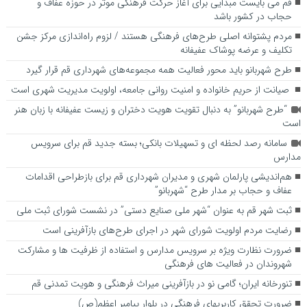
قم می بایست مبدأیی برای آغاز حرکت فرهنگی موثر در حوزه عفاف و
حجاب در کشور باشد
مردم پشتوانه اصلی طرح‌های فرهنگی هستند / لزوم راه‌اندازی مرکز جشن
تکلیف و عرضه پوشاک عفیفانه
طرح شهربانو باید محور فعالیت همه مجموعه‌های شهرداری قم قرار گیرد
صیانت از حریم خانواده و امنیت روانی جامعه، اولویت مدیریت شهری است
“طرح شهربانو” به دنبال تقویت هویت دختران و زیست عفیفانه با زبان هنر
است
سامانه رصد لحظه ای و تسهیلات بانکی؛ بسته جدید قم برای سرویس
مدارس
هم‌اندیشی پارلمان شهری و مدیران شهرداری قم برای بازطراحی اقدامات
عفاف و حجاب بر مدار طرح “شهربانو”
ثبت شهر قم به عنوان “شهر ملی صنایع دستی” در نشست شورای ثبت ملی
رضایت مردم اولویت شورای شهر در اجرای طرح‌های بازآفرینی است
ضرورت نظارت ویژه بر سرویس مدارس و استفاده از ظرفیت ها و مشارکت
شهروندان در فعالیت های فرهنگی
تنورخانه ایران؛ گامی نو در بازآفرینی میراث فرهنگی و هویت تمدنی قم
ضرورت تحقق کاربری­های فرهنگی در بلوار پیامبر اعظم(ص)