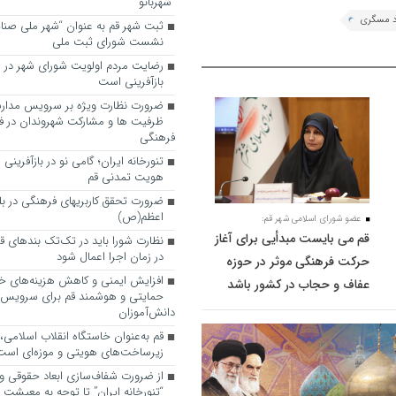
“شهربانو”
 مسگری
ثبت شهر قم به عنوان “شهر ملی صنا
نشست شورای ثبت ملی
رضایت مردم اولویت شورای شهر در 
بازآفرینی است
ضرورت نظارت ویژه بر سرویس مدارس
ظرفیت ها و مشارکت شهروندان در ف
فرهنگی
تنورخانه ایران؛ گامی نو در بازآفرینی
هویت تمدنی قم
ضرورت تحقق کاربری­های فرهنگی در بلوا
اعظم(ص)
عضو شورای اسلامی شهر قم:
قم می بایست مبدأیی برای آغاز
نظارت شورا باید در تک‌تک بندهای ق
در زمان اجرا اعمال شود
حرکت فرهنگی موثر در حوزه
افزایش ایمنی و کاهش هزینه‌های خان
عفاف و حجاب در کشور باشد
حمایتی و هوشمند قم برای سرویس
دانش‌آموزان
قم به‌عنوان خاستگاه انقلاب اسلامی
زیرساخت‌های هویتی و موزه‌ای است
از ضرورت شفاف‌سازی ابعاد حقوقی و
“تنورخانه ایران” تا توجه به معیشت