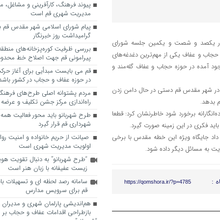
پیوند فرهنگ، کارآفرینی و مشاغل، م
مدیریت شهری قم است
پیام شورای اسلامی شهر مقدس قم ب
گرامیداشت روز خبرنگار
در یکصد و شصت و یکمین جلسه شورای
 حجاب و عفاف یکی از مهم‌ترین دغدغه‌های
پیرامونی قم جهت اصلاح خط محدوده
ود آمده در حوزه حجاب و عفاف گله‌مند و
قم می بایست مبدأیی برای آغاز حرک
در حوزه عفاف و حجاب در کشور باشد
: در شهر مقدس قم دستی در حال دامن زدن
مردم پشتوانه اصلی طرح‌های فرهنگ
 بدهد.
راه‌اندازی مرکز جشن تکلیف و عرضه 
‌انگارانه برخورد شود خاطرنشان کرد: قطعا
طرح شهربانو باید محور فعالیت همه
شهرداری قم قرار گیرد
ید فکری در این زمینه صورت گیرد.
 داد جایگاه ویژه این خطه مقدس با برخی
صیانت از حریم خانواده و امنیت روا
اولویت مدیریت شهری است
ویت به مسائل دیگر داده شود.
“طرح شهربانو” به دنبال تقویت هو
زیست عفیفانه با زبان هنر است
ه :
سامانه رصد لحظه ای و تسهیلات با
https://qomshora.ir/?p=4785
قم برای سرویس مدارس
هم‌اندیشی پارلمان شهری و مدیران ش
بازطراحی اقدامات عفاف و حجاب بر 