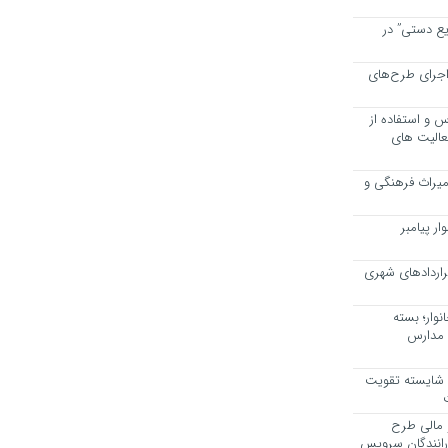
یع دستی” در
اجرای طرح‌های
 و استفاده از
عالیت های
 میراث فرهنگی و
ر پیامبر
راردادهای شهری
وار؛ بسته
 مدارس
، شایسته تقویت
 مالی طرح
 رانندگان سرویس