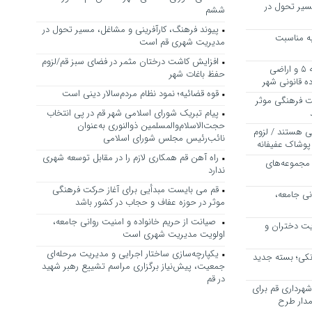
سیر تحول در
ششم
پیوند فرهنگ، کارآفرینی و مشاغل، مسیر تحول در
ه مناسبت
مدیریت شهری قم است
افزایش کاشت درختان مثمر در فضای سبز قم/لزوم
بررسی ظرفیت کوره‌پزخانه‌های منطقه ۵ و اراضی
حفظ باغات شهر
 قانونی شهر
قوه قضائیه؛ نمود نظام مردم‌سالار دینی است
ت فرهنگی موثر
پیام تبریک شورای اسلامی شهر قم در پی انتخاب
حجت‌الاسلام‌والمسلمین ذوالنوری به‌عنوان
ی هستند / لزوم
نائب‌رئیس مجلس شورای اسلامی
پوشاک عفیفانه
راه آهن قم همکاری لازم را در مقابل توسعه شهری
 مجموعه‌های
ندارد
قم می بایست مبدأیی برای آغاز حرکت فرهنگی
نی جامعه،
موثر در حوزه عفاف و حجاب در کشور باشد
صیانت از حریم خانواده و امنیت روانی جامعه،
یت دختران و
اولویت مدیریت شهری است
یکپارچه‌سازی ساختار اجرایی و مدیریت مرحله‌ای
نکی؛ بسته جدید
جمعیت، پیش‌نیاز برگزاری مراسم تشییع رهبر شهید
در قم
هرداری قم برای
مدار طرح