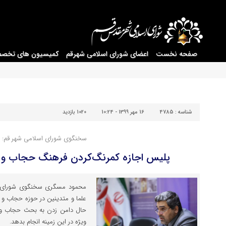
صفحه نخست
اعضای شورای اسلامی شهرقم
کمیسیون های تخص
شناسه :
4785
16 مهر 1399 - 10:24
1020 بازدید
سخنگوی شورای اسلامی شهر قم:
پلیس اجازه کمرنگ‌کردن فرهنگ حجاب و ع
محمود مسگری سخنگوی شورای اسل
علما و متدینین در حوزه حجاب و
حال دامن زدن به بحث حجاب و 
ویژه در این زمینه انجام بدهد.