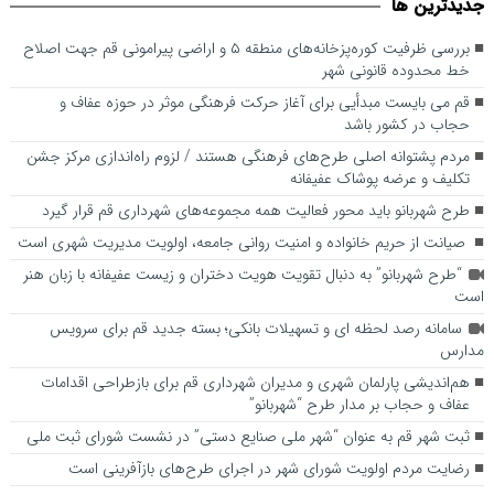
جديدترين ها
حجاب در کشور باشد
اصلاح خط محدوده قانونی شهر
بررسی ظرفیت کوره‌پزخانه‌های منطقه ۵ و اراضی پیرامونی قم جهت اصلاح
خط محدوده قانونی شهر
قم می بایست مبدأیی برای آغاز حرکت فرهنگی موثر در حوزه عفاف و
حجاب در کشور باشد
مردم پشتوانه اصلی طرح‌های فرهنگی هستند / لزوم راه‌اندازی مرکز جشن
تکلیف و عرضه پوشاک عفیفانه
طرح شهربانو باید محور فعالیت همه مجموعه‌های شهرداری قم قرار گیرد
صیانت از حریم خانواده و امنیت روانی جامعه، اولویت مدیریت شهری است
“طرح شهربانو” به دنبال تقویت هویت دختران و زیست عفیفانه با زبان هنر
است
سامانه رصد لحظه ای و تسهیلات بانکی؛ بسته جدید قم برای سرویس
مدارس
هم‌اندیشی پارلمان شهری و مدیران شهرداری قم برای بازطراحی اقدامات
عفاف و حجاب بر مدار طرح “شهربانو”
ثبت شهر قم به عنوان “شهر ملی صنایع دستی” در نشست شورای ثبت ملی
رضایت مردم اولویت شورای شهر در اجرای طرح‌های بازآفرینی است