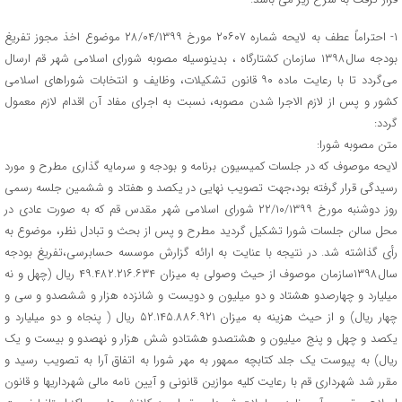
۱- احتراماً عطف به لایحه شماره ۲۰۶۰۷ مورخ ۲۸/۰۴/۱۳۹۹ موضوع اخذ مجوز تفریغ
بودجه سال۱۳۹۸ سازمان کشتارگاه ، بدینوسیله مصوبه شورای اسلامی شهر قم ارسال
می‌گردد تا با رعایت ماده ۹۰ قانون تشکیلات، وظایف و انتخابات شوراهای اسلامی
کشور و پس از لازم الاجرا شدن مصوبه، نسبت به اجرای مفاد آن اقدام لازم معمول
گردد:
متن مصوبه شورا:
لایحه موصوف که در جلسات کمیسیون برنامه و بودجه و سرمایه گذاری مطرح و مورد
رسیدگی قرار گرفته بود،جهت تصویب نهایی در یکصد و هفتاد و ششمین جلسه رسمی
روز دوشنبه مورخ ۲۲/۱۰/۱۳۹۹ شورای اسلامی شهر مقدس قم که به صورت عادی در
محل سالن جلسات شورا تشکیل گردید مطرح و پس از بحث و تبادل نظر، موضوع به
رأی گذاشته شد. در نتیجه با عنایت به ارائه گزارش موسسه حسابرسی،تفریغ بودجه
سال۱۳۹۸سازمان موصوف از حیث وصولی به میزان ۴۹.۴۸۲.۲۱۶.۶۳۴ ریال (چهل و نه
میلیارد و چهارصدو هشتاد و دو میلیون و دویست و شانزده هزار و ششصدو و سی و
چهار ریال) و از حیث هزینه به میزان ۵۲.۱۴۵.۸۸۶.۹۲۱ ریال ( پنجاه و دو میلیارد و
یکصد و چهل و پنج میلیون و هشتصدو هشتادو شش هزار و نهصدو و بیست و یک
ریال) به پیوست یک جلد کتابچه ممهور به مهر شورا به اتفاق آرا به تصویب رسید و
مقرر شد شهرداری قم با رعایت کلیه موازین قانونی و آیین نامه‌ مالی شهرداریها و قانون