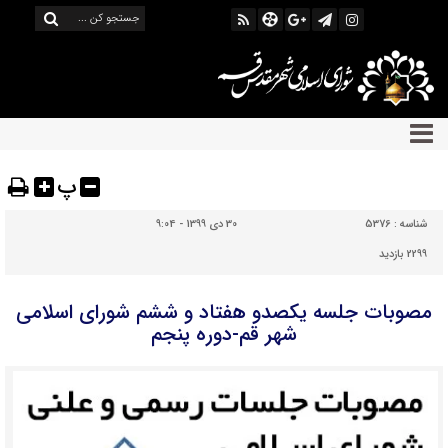
پ
شناسه :
5376
30 دی 1399 - 9:04
2299 بازدید
مصوبات جلسه یکصدو هفتاد و ششم شورای اسلامی
شهر قم-دوره پنجم