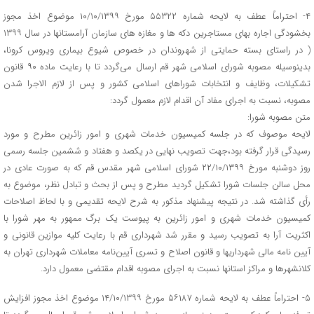
۴- احتراماً عطف به لایحه شماره ۵۵۳۲۲ مورخ ۱۰/۱۰/۱۳۹۹ موضوع اخذ مجوز
بخشودگی اجاره بهای مستاجرین دکه ها و مغازه های سازمان آرامستانها در سال ۱۳۹۹
( در راستای بسته حمایتی از شهروندان در خصوص شیوع بیماری ویروس کرونا،
بدینوسیله مصوبه شورای اسلامی شهر قم ارسال می‌گردد تا با رعایت ماده ۹۰ قانون
تشکیلات، وظایف و انتخابات شوراهای اسلامی کشور و پس از لازم الاجرا شدن
مصوبه، نسبت به اجرای مفاد آن اقدام لازم معمول گردد:
متن مصوبه شورا:
لایحه موصوف که در جلسه کمیسیون خدمات شهری و امور زائرین مطرح و مورد
رسیدگی قرار گرفته بود،جهت تصویب نهایی در یکصد و هفتاد و ششمین جلسه رسمی
روز دوشنبه مورخ ۲۲/۱۰/۱۳۹۹ شورای اسلامی شهر مقدس قم که به صورت عادی در
محل سالن جلسات شورا تشکیل گردید مطرح و پس از بحث و تبادل نظر، موضوع به
رأی گذاشته شد. در نتیجه پیشنهاد مذکور به شرح لایحه تقدیمی و با لحاظ اصلاحات
کمیسیون خدمات شهری و امور زائرین به پیوست یک برگ ممهور به مهر شورا با
اکثریت آرا به تصویب رسید و مقرر شد شهرداری قم با رعایت کلیه موازین قانونی و
آیین نامه‌ مالی شهرداریها و قانون اصلاح و تسری آیین‌نامه معاملات شهرداری تهران به
کلانشهرها و مراکز استانها نسبت به اجرای مصوبه اقدام مقتضی معمول دارد.
۵- احتراماً عطف به لایحه شماره ۵۶۱۸۷ مورخ ۱۴/۱۰/۱۳۹۹ موضوع اخذ مجوز افزایش