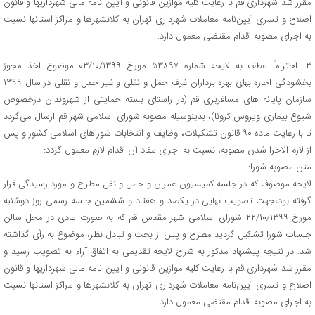
مقرر شد شهرداری قم با رعایت کلیه موازین قانونی و آیین نامه‌ مالی شهرداریها و قانون
اصلاح و تسری آیین‌نامه معاملات شهرداری تهران به کلانشهرها و مراکز استانها نسبت
به اجرای مصوبه اقدام مقتضی معمول دارد.
۳- احتراماً عطف به لایحه شماره ۵۳۸۹۷ مورخ ۰۳/۱۰/۱۳۹۹ موضوع اخذ مجوز
بخشودگی اجاره بهای بهره برداران غرف حمل و نقلی و غیر حمل و نقلی در سال ۱۳۹۹
سازمان پایانه های مسافربری قم (در راستای بسته حمایتی از شهروندان درخصوص
شیوع بیماری ویروس کرونا)، بدینوسیله مصوبه شورای اسلامی شهر قم ارسال می‌گردد
تا با رعایت ماده ۹۰ قانون تشکیلات، وظایف و انتخابات شوراهای اسلامی کشور و پس
از لازم الاجرا شدن مصوبه، نسبت به اجرای مفاد آن اقدام لازم معمول گردد:
متن مصوبه شورا:
لایحه موصوف که در جلسه کمیسیون عمران و حمل و نقل مطرح و مورد رسیدگی قرار
گرفته بود،جهت تصویب نهایی در یکصد و هفتاد و ششمین جلسه رسمی روز دوشنبه
مورخ ۲۲/۱۰/۱۳۹۹ شورای اسلامی شهر مقدس قم که به صورت عادی در محل سالن
جلسات شورا تشکیل گردید مطرح و پس از بحث و تبادل نظر، موضوع به رأی گذاشته
شد. در نتیجه پیشنهاد مذکور به شرح لایحه تقدیمی به اتفاق آراء به تصویب رسید و
مقرر شد شهرداری قم با رعایت کلیه موازین قانونی و آیین نامه‌ مالی شهرداریها و قانون
اصلاح و تسری آیین‌نامه معاملات شهرداری تهران به کلانشهرها و مراکز استانها نسبت
به اجرای مصوبه اقدام مقتضی معمول دارد.