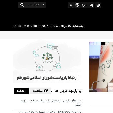
|
پنجشنبه, ۱۵ مرداد , ۱۴۰۵
Thursday, 6 August , 2026
پر بازدید ترین ها
24 ساعت
1 هفته
 حرکت فرهنگی
اعضای شورای اسلامی شهر مقدس قم – دوره
شور باشد
ششم
سایت ۵۶۰ هکتاری قم با پیشرفت ۶۰ درصدی؛