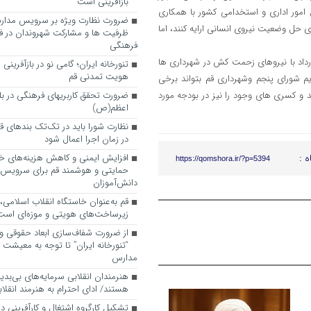
بازآفرینی است
امور اداری و استخدامی کشور با همکاری
ضرورت نظارت ویژه بر سرویس مدارس
ی حل وضعیت نیروی انسانی ارایه کنند، اما
ظرفیت ها و مشارکت شهروندان در ف
فرهنگی
رداد با نیروهای زحمت کش در شهرداری ها
تنورخانه ایران؛ گامی نو در بازآفرینی
هویت تمدنی قم
ریم شورای پنجم وشهرداری قم بتواند برخی
د و کسری های وجود را نیز در بودجه مورد
ضرورت تحقق کاربری­های فرهنگی در بلوا
اعظم(ص)
نظارت شورا باید در تک‌تک بندهای ق
در زمان اجرا اعمال شود
ه :
افزایش ایمنی و کاهش هزینه‌های خان
https://qomshora.ir/?p=5394
حمایتی و هوشمند قم برای سرویس
دانش‌آموزان
قم به‌عنوان خاستگاه انقلاب اسلامی
زیرساخت‌های هویتی و موزه‌ای است
از ضرورت شفاف‌سازی ابعاد حقوقی و
“تنورخانه ایران” تا توجه به معیشت
مدارس
هنرمندان انقلابی سرمایه‌های بی‌بد
هستند/ ادای احترام به هنرمند انقلاب
تشکیل کارگروه اشتغال و کارآفرینی د