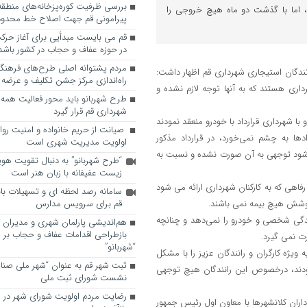
، اما با گذشت دو ماه هیچ خروجی را
پیرامونی قم جهت اصلاح خط محدوده
قم می بایست مبدأیی برای آغاز حرک
در حوزه عفاف و حجاب در کشور باشد
مردم پشتوانه اصلی طرح‌های فرهنگ
ندگان استیجاری شهرداری قم اظهار داشت:
راه‌اندازی مرکز جشن تکلیف و عرضه 
ری هستند که به آنها توجه لازم نشده و
طرح شهربانو باید محور فعالیت همه
شهرداری قم قرار گیرد
 با شهرداری قرارداد با خودرو منعقد نمودند
صیانت از حریم خانواده و امنیت روا
ها به چشم نمی‌خورد، در قرارداد مذکور
اولویت مدیریت شهری است
ی‌شود توجهی به آن صورت نشده و نسبت به
“طرح شهربانو” به دنبال تقویت هو
زیست عفیفانه با زبان هنر است
هی که به کارکنان شهرداری ارائه می شود
سامانه رصد لحظه ای و تسهیلات با
 پوشش هیچ بیمه نمی باشند.
قم برای سرویس مدارس
ندگی شخصی و خودرو را نمی‌دهد و چنانچه
هم‌اندیشی پارلمان شهری و مدیران ش
بازطراحی اقدامات عفاف و حجاب بر 
ت نمی گیرد.
“شهربانو”
ویژه کارگران و رانندگان عزیز را با مشکل
ثبت شهر قم به عنوان “شهر ملی صنا
بودند، درخصوص این رانندگان هیچ توجهی
نشست شورای ثبت ملی
رضایت مردم اولویت شورای شهر در 
ان کلانشهرها با معاون اول رئیس جمهور