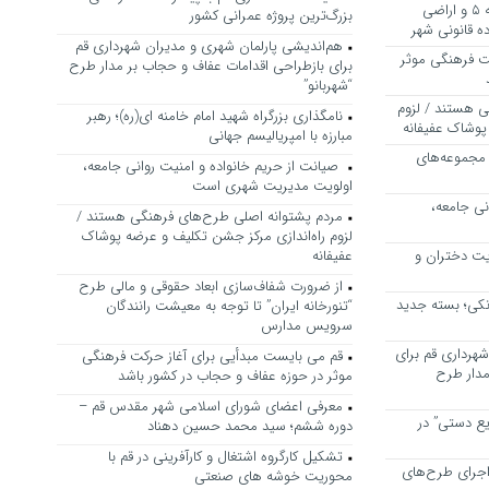
بررسی ظرفیت کوره‌پزخانه‌های منطقه ۵ و اراضی
بزرگ‌ترین پروژه عمرانی کشور
 قانونی شهر
هم‌اندیشی پارلمان شهری و مدیران شهرداری قم
ت فرهنگی موثر
برای بازطراحی اقدامات عفاف و حجاب بر مدار طرح
“شهربانو”
ی هستند / لزوم
نامگذاری بزرگراه شهید امام خامنه ای(ره)؛ رهبر
پوشاک عفیفانه
مبارزه با امپریالیسم جهانی
 مجموعه‌های
صیانت از حریم خانواده و امنیت روانی جامعه،
اولویت مدیریت شهری است
نی جامعه،
مردم پشتوانه اصلی طرح‌های فرهنگی هستند /
لزوم راه‌اندازی مرکز جشن تکلیف و عرضه پوشاک
یت دختران و
عفیفانه
از ضرورت شفاف‌سازی ابعاد حقوقی و مالی طرح
نکی؛ بسته جدید
“تنورخانه ایران” تا توجه به معیشت رانندگان
سرویس مدارس
هرداری قم برای
قم می بایست مبدأیی برای آغاز حرکت فرهنگی
مدار طرح
موثر در حوزه عفاف و حجاب در کشور باشد
معرفی اعضای شورای اسلامی شهر مقدس قم –
یع دستی” در
دوره ششم؛ سید محمد حسین دهناد
تشکیل کارگروه اشتغال و کارآفرینی در قم با
اجرای طرح‌های
محوریت خوشه های صنعتی