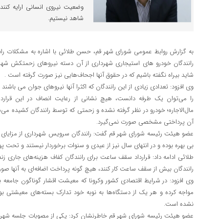
وضعیت نیروی انسانی ارایه کنند
شاهد نیستیم.
به گزارش روابط عمومی شورای شهر قم، حسن طلائی با اشاره به مشکلات ران
رانندگان خودرو های استیجاری شهرداری از آن دسته نیروهای زحمتکش شهردا
شاید بیراه نگفته باشیم که در حقوق آنها اجحاف‌هایی نیز صورت گرفته است .
وی افزود: تعدادی زیادی از این رانندگان که اکثرا آنها نیروهای جوان می باشند و
را می‌توان یک طرفه دانست، هیچ نشانی از رعایت انصاف در این قرارداد
مال‌الاجاره؛ خودرو در نظر گرفته نشده و زحمتی که توسط رانندگان کشیده م
آن پرداختی مشخصی صورت نمی‌گیرد.
عضو هیئت رئیسه شورای شهر قم گفت: رانندگان سرویس شهرداری از مزایای رفا
بی بهره بوده و در انتهای سال نیز از عیدی و سنوات برخوردار نیستند و تحت
طلائی ادامه داد: قرارداد سقف ساعت برای رانندگان کفاف هزینه‌های جاری ز
رانندگان بیش از سقف ساعت کار کنند، هیچ گونه پرداخت اضافه‌ای به آنها صور
وی افزود: در شرایط اقتصادی کشور وکرونا که معیشت اقشار گوناگون جامعه به 
مواجه کرده و هر یک از دستگاه‌ها به نوبه خود تدارک بسته‌های معیشتی 
نشده است.
عضو هیئت رئیسه شورای شهر قم خاطرنشان کرد: یکی از مصوبات جلسه شهردار