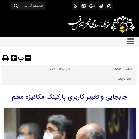
پ
شناسه :
5711
01 تیر 1400 - 8:39
581 بازدید
جابجایی و تغییر کاربری پارکینگ مکانیزه معلم