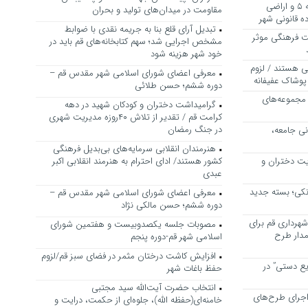
بررسی ظرفیت کوره‌پزخانه‌های منطقه ۵ و اراضی
مقاومت در میدان‌های تولید و بحران
 قانونی شهر
تبدیل آرای قلع بنا به جریمه نقدی با ضوابط
ت فرهنگی موثر
مشخص اجرایی شد؛ سهم کتابخانه‌های قم باید در
خود شهر هزینه شود
ی هستند / لزوم
معرفی اعضای شورای اسلامی شهر مقدس قم –
پوشاک عفیفانه
دوره ششم؛ حسن طلائی
 مجموعه‌های
گرامیداشت دختران و کودکان شهید در دهه
کرامت قم / تقدیر از تلاش ۴۰روزه مدیریت شهری
در جنگ رمضان
نی جامعه،
هنرمندان انقلابی سرمایه‌های بی‌بدیل فرهنگی
یت دختران و
کشور هستند/ ادای احترام به هنرمند انقلابی اکبر
عبدی
نکی؛ بسته جدید
معرفی اعضای شورای اسلامی شهر مقدس قم –
دوره ششم؛ حسن مالکی نژاد
هرداری قم برای
مصوبات جلسه یکصدوبیست و هفتمین شورای
مدار طرح
اسلامی شهر قم-دوره پنجم
افزایش کاشت درختان مثمر در فضای سبز قم/لزوم
یع دستی” در
حفظ باغات شهر
انتخاب حضرت آیت‌الله سید مجتبی
اجرای طرح‌های
خامنه‌ای(حفظه الله)، جلوه‌ای از حکمت، درایت و