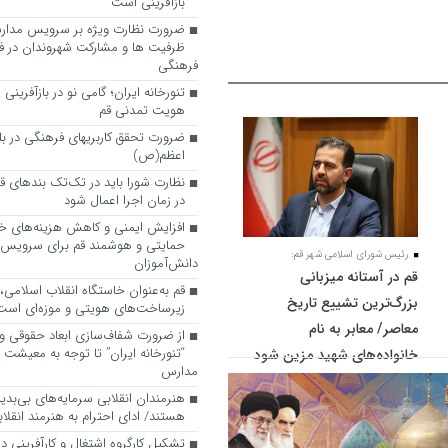
بازآفرینی است
ضرورت نظارت ویژه بر سرویس مدارس
ظرفیت ها و مشارکت شهروندان در ف
فرهنگی
تنورخانه ایران؛ گامی نو در بازآفرینی
هویت تمدنی قم
ضرورت تحقق کاربری­های فرهنگی در بلوا
اعظم(ص)
نظارت شورا باید در تک‌تک بندهای ق
در زمان اجرا اعمال شود
افزایش ایمنی و کاهش هزینه‌های خان
حمایتی و هوشمند قم برای سرویس
رئیس شورای اسلامی شهر قم:
دانش‌آموزان
قم در آستانه میزبانی
قم به‌عنوان خاستگاه انقلاب اسلامی
بزرگ‌ترین تشییع تاریخ
زیرساخت‌های هویتی و موزه‌ای است
معاصر/ معابر به نام
از ضرورت شفاف‌سازی ابعاد حقوقی و
“تنورخانه ایران” تا توجه به معیشت
خانواده‌های شهید مزین شود
مدارس
هنرمندان انقلابی سرمایه‌های بی‌بد
هستند/ ادای احترام به هنرمند انقلاب
تشکیل کارگروه اشتغال و کارآفرینی د