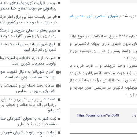
پیرامونی قم جهت اصلاح خط محدوده
 دوره ششم
شورای اسلامی شهر مقدس قم
قم می بایست مبدأیی برای آغاز حرک
در حوزه عفاف و حجاب در کشور باشد
مردم پشتوانه اصلی طرح‌های فرهنگ
راه‌اندازی مرکز جشن تکلیف و عرضه 
۱- با احترام عطف به نامه شماره ۴۰۹۱۳ مورخ ۰۶/۰۶/۱۴۰۰ درخصوص مصوبه شماره ۳۲۶۷ مورخ ۰۱/۰۶/۱۴۰۰ موضوع ارائه
ای درون شهری دارای پروانه تاکسیرانی و
طرح شهربانو باید محور فعالیت همه
شهرداری قم قرار گیرد
تمین جلسه رسمی و علنی روز دوشنبه مورخ
صیانت از حریم خانواده و امنیت روا
اولویت مدیریت شهری است
ص)، واحد تزریقات و … طرف قرارداد با
“طرح شهربانو” به دنبال تقویت هو
ران (به جهت مراجعه تاکسیرانان و خانواده
زیست عفیفانه با زبان هنر است
جعین باعث افزایش درآمد درمانگاه نیز از
سامانه رصد لحظه ای و تسهیلات با
هیچگونه تاثیری در سرفصل های بودجه و
قم برای سرویس مدارس
کرد. “
هم‌اندیشی پارلمان شهری و مدیران ش
بازطراحی اقدامات عفاف و حجاب بر 
“شهربانو”
ه :
https://qomshora.ir/?p=6549
ثبت شهر قم به عنوان “شهر ملی صنا
نشست شورای ثبت ملی
رضایت مردم اولویت شورای شهر در 