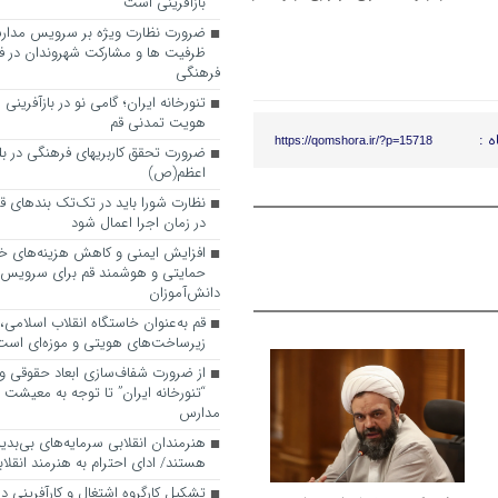
بازآفرینی است
ضرورت نظارت ویژه بر سرویس مدارس
ظرفیت ها و مشارکت شهروندان در ف
فرهنگی
تنورخانه ایران؛ گامی نو در بازآفرینی
هویت تمدنی قم
ه :
https://qomshora.ir/?p=15718
ضرورت تحقق کاربری­های فرهنگی در بلوا
اعظم(ص)
نظارت شورا باید در تک‌تک بندهای ق
در زمان اجرا اعمال شود
افزایش ایمنی و کاهش هزینه‌های خان
حمایتی و هوشمند قم برای سرویس
دانش‌آموزان
قم به‌عنوان خاستگاه انقلاب اسلامی
زیرساخت‌های هویتی و موزه‌ای است
از ضرورت شفاف‌سازی ابعاد حقوقی و
“تنورخانه ایران” تا توجه به معیشت
مدارس
هنرمندان انقلابی سرمایه‌های بی‌بد
هستند/ ادای احترام به هنرمند انقلاب
تشکیل کارگروه اشتغال و کارآفرینی د