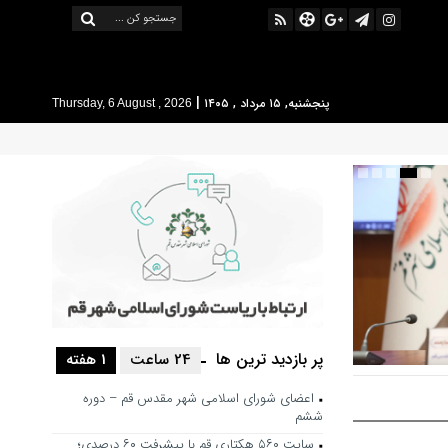
|
پنجشنبه, ۱۵ مرداد , ۱۴۰۵
Thursday, 6 August , 2026
پر بازدید ترین ها
24 ساعت
1 هفته
 حرکت فرهنگی
اعضای شورای اسلامی شهر مقدس قم – دوره
شور باشد
ششم
سایت ۵۶۰ هکتاری قم با پیشرفت ۶۰ درصدی؛