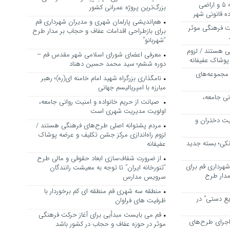
بررسی ظرفیت کوره‌پزخانه‌های منطقه ۵ و اراضی
بزرگ‌ترین پروژه عمرانی کشور
 قانونی شهر
هم‌اندیشی پارلمان شهری و مدیران شهرداری قم
ت فرهنگی موثر
برای بازطراحی اقدامات عفاف و حجاب بر مدار طرح
“شهربانو”
ی هستند / لزوم
معرفی اعضای شورای اسلامی شهر مقدس قم –
پوشاک عفیفانه
دوره ششم؛ سید محمد حسین دهناد
 مجموعه‌های
نامگذاری بزرگراه شهید امام خامنه ای(ره)؛ رهبر
مبارزه با امپریالیسم جهانی
نی جامعه،
صیانت از حریم خانواده و امنیت روانی جامعه،
اولویت مدیریت شهری است
یت دختران و
مردم پشتوانه اصلی طرح‌های فرهنگی هستند /
لزوم راه‌اندازی مرکز جشن تکلیف و عرضه پوشاک
نکی؛ بسته جدید
عفیفانه
از ضرورت شفاف‌سازی ابعاد حقوقی و مالی طرح
هرداری قم برای
“تنورخانه ایران” تا توجه به معیشت رانندگان
مدار طرح
سرویس مدارس
منطقه سه شهری قم منطقه ای کم برخوردار با
یع دستی” در
ظرفیت های فراوان
قم می بایست مبدأیی برای آغاز حرکت فرهنگی
اجرای طرح‌های
موثر در حوزه عفاف و حجاب در کشور باشد