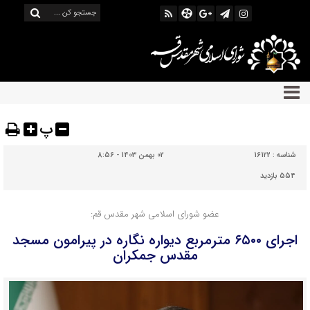
پ
شناسه :
16122
02 بهمن 1403 - 8:56
554 بازدید
عضو شورای اسلامی شهر مقدس قم:
اجرای ۶۵۰۰ مترمربع دیواره نگاره در پیرامون مسجد
مقدس جمکران