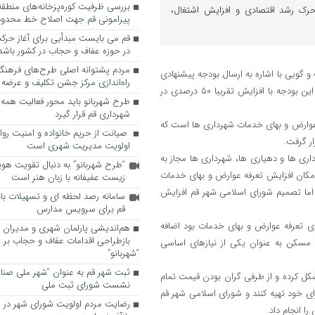
ک رشد اقتصادی و افزایش اشتغال،
پیرامونی قم جهت اصلاح خط محدوده
قم می بایست مبدأیی برای آغاز حرک
در حوزه عفاف و حجاب در کشور باشد
مردم پشتوانه اصلی طرح‌های فرهنگ
ویی با اشاره به ارسال بودجه پیشنهادی
راه‌اندازی مرکز جشن تکلیف و عرضه 
۲۲ هزار و ۴۰۰ میلیارد تومانی شهرداری قم به شورای اسلامی شهر اظهار کرد: این بودجه با افزایش تقریبا ۵۰ درصدی در
طرح شهربانو باید محور فعالیت همه
شهرداری قم قرار گیرد
 عوارض و بهای خدمات شهرداری ها است که
صیانت از حریم خانواده و امنیت روا
ر گرفت.
اولویت مدیریت شهری است
اری ها و دهیاری ها، شهرداری ها مجاز به
“طرح شهربانو” به دنبال تقویت هو
امکان افزایش تعرفه عوارض و بهای خدمات
زیست عفیفانه با زبان هنر است
اشت اما تصمیم شورای اسلامی شهر قم افزایش
سامانه رصد لحظه ای و تسهیلات با
قم برای سرویس مدارس
 به اینکه پیشنهاد شهرداری قم در این زمینه افزایش ۳۵ درصدی تعرفه عوارض و بهای خدمات بود اضافه
هم‌اندیشی پارلمان شهری و مدیران ش
بازطراحی اقدامات عفاف و حجاب بر 
 مسکن به عنوان یکی از نیازهای اساسی
“شهربانو”
ثبت شهر قم به عنوان “شهر ملی صنا
ل کرده و از طرفی گران بودن قیمت تمام
نشست شورای ثبت ملی
خود تهیه کنند و شورای اسلامی شهر قم
رضایت مردم اولویت شورای شهر در 
ا انجام داد.