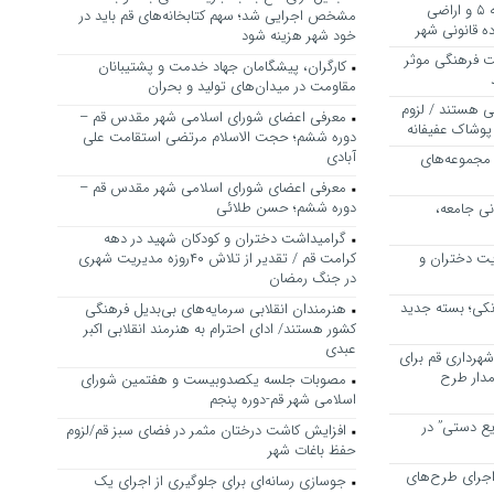
بررسی ظرفیت کوره‌پزخانه‌های منطقه ۵ و اراضی
مشخص اجرایی شد؛ سهم کتابخانه‌های قم باید در
 قانونی شهر
خود شهر هزینه شود
ت فرهنگی موثر
کارگران، پیشگامان جهاد خدمت و پشتیبانان
مقاومت در میدان‌های تولید و بحران
ی هستند / لزوم
معرفی اعضای شورای اسلامی شهر مقدس قم –
پوشاک عفیفانه
دوره ششم؛ حجت الاسلام مرتضی استقامت علی
آبادی
 مجموعه‌های
معرفی اعضای شورای اسلامی شهر مقدس قم –
دوره ششم؛ حسن طلائی
نی جامعه،
گرامیداشت دختران و کودکان شهید در دهه
یت دختران و
کرامت قم / تقدیر از تلاش ۴۰روزه مدیریت شهری
در جنگ رمضان
نکی؛ بسته جدید
هنرمندان انقلابی سرمایه‌های بی‌بدیل فرهنگی
کشور هستند/ ادای احترام به هنرمند انقلابی اکبر
عبدی
هرداری قم برای
مدار طرح
مصوبات جلسه یکصدوبیست و هفتمین شورای
اسلامی شهر قم-دوره پنجم
یع دستی” در
افزایش کاشت درختان مثمر در فضای سبز قم/لزوم
حفظ باغات شهر
اجرای طرح‌های
جوسازی رسانه‌ای برای جلوگیری از اجرای یک