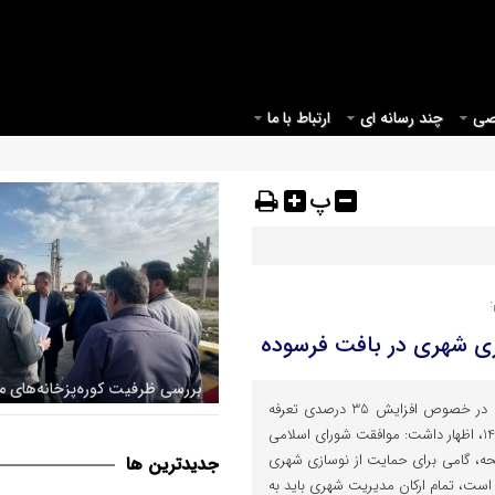
صی
چند رسانه ای
ارتباط با ما
پ
زی شهری در بافت فرسوده
طلایی با اشاره به لایحه شهرداری در خصوص افزایش 35 درصدی تعرفه
اراضی پیرامونی قم جهت اصلاح
عوارض و بهای خدمات در سال 1404، اظهار داشت: موافقت شورای اسلامی
قانونی شهر
دی این لایحه، گامی برای حمایت از نوسازی شهری
جديدترين ها
ت، تمام ارکان مدیریت شهری باید به