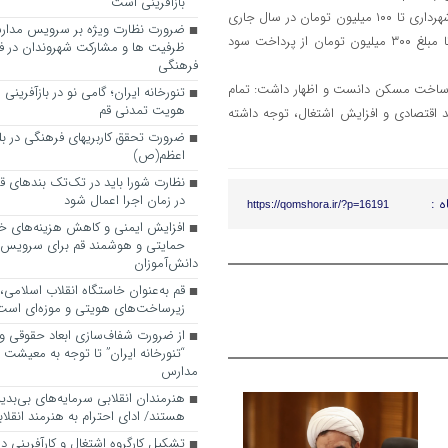
بازآفرینی است
عضو شورای اسلامی شهر قم با اشاره به مشمول سود شدن تقسیط عوارض شهرداری تا ۱۰۰ میلیون تومان در سال جاری
ضرورت نظارت ویژه بر سرویس مدارس
افزود: مطابق تصمیم شورای اسلامی شهر قم در سال آینده تقسیط عوارض تا مبلغ ۳۰۰ میلیون تومان از پرداخت سود
ظرفیت ها و مشارکت شهروندان در ف
فرهنگی
 ساخت مسکن دانست و اظهار داشت: تمام
تنورخانه ایران؛ گامی نو در بازآفرینی
هویت تمدنی قم
اقتصادی و افزایش اشتغال، توجه داشته
ضرورت تحقق کاربری­های فرهنگی در بلوا
اعظم(ص)
نظارت شورا باید در تک‌تک بندهای ق
در زمان اجرا اعمال شود
ه :
https://qomshora.ir/?p=16191
افزایش ایمنی و کاهش هزینه‌های خان
حمایتی و هوشمند قم برای سرویس
دانش‌آموزان
قم به‌عنوان خاستگاه انقلاب اسلامی
زیرساخت‌های هویتی و موزه‌ای است
از ضرورت شفاف‌سازی ابعاد حقوقی و
“تنورخانه ایران” تا توجه به معیشت
مدارس
هنرمندان انقلابی سرمایه‌های بی‌بد
هستند/ ادای احترام به هنرمند انقلاب
تشکیل کارگروه اشتغال و کارآفرینی د