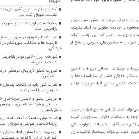
“شهربانو”
ثبت شهر قم به عنوان “شهر ملی صنا
نشست شورای ثبت ملی
ی امور حقوقی می‌توانند نقش بسیار مهمی
رضایت مردم اولویت شورای شهر در 
مشاوره و خدمات حقوقی به افراد نیازمند،
بازآفرینی است
د و بهزیستی عمل کند. این نهاد می‌تواند
ضرورت نظارت ویژه بر سرویس مدارس
ود، ارایه مشاوره‌های حقوقی و دفاع از
ظرفیت ها و مشارکت شهروندان در ف
فرهنگی
تنورخانه ایران؛ گامی نو در بازآفرینی
هویت تمدنی قم
بوط به وثیقه‌ها، مسائل مربوط به تامین
ضرورت تحقق کاربری­های فرهنگی در بلوا
مسائل حقوقی ناشی از سوءاستفاده‌ها یا
اعظم(ص)
 کمک شایانی به این افراد در جهت ارتقاء
نظارت شورا باید در تک‌تک بندهای ق
در زمان اجرا اعمال شود
افزایش ایمنی و کاهش هزینه‌های خان
حمایتی و هوشمند قم برای سرویس
می‌تواند کمک شایانی به این افراد در جهت
دانش‌آموزان
د: توجه به مشکلات حقوقی مددجویان کمیته
قم به‌عنوان خاستگاه انقلاب اسلامی
زیرساخت‌های هویتی و موزه‌ای است
شر تاثیر گذار است، باید از اولویت‌های
یزی شده می‌تواند زمینه‌ساز توانمندسازی
از ضرورت شفاف‌سازی ابعاد حقوقی و
“تنورخانه ایران” تا توجه به معیشت