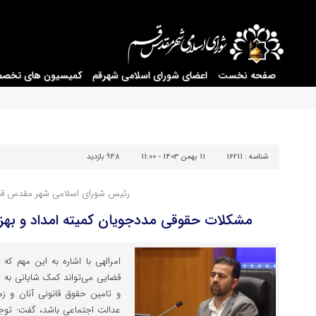
صفحه نخست
اعضای شورای اسلامی شهرقم
کمیسیون های تخص
شناسه :
16211
11 بهمن 1403 - 11:00
948 بازدید
رئیس شورای اسلامی شهر مقدس قم
مشکلات حقوقی مددجویان کمیته امداد و بهز
امرالهی با اشاره به این مهم که
قضایی می‌تواند کمک شایانی به 
و تامین حقوق قانونی آنان و زمین
عدالت اجتماعی باشد، گفت: توج