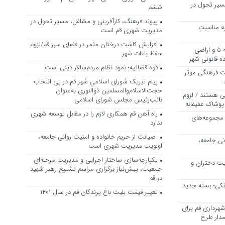
سیر تحول در
ششم
پیوند فرهنگ، کارآفرینی و مشاغل، مسیر تحول در
ه مناسبت
مدیریت شهری قم است
افزایش کاشت درختان مثمر در فضای سبز قم/لزوم
بررسی ظرفیت کوره‌پزخانه‌های منطقه ۵ و اراضی
حفظ باغات شهر
 قانونی شهر
قوه قضائیه؛ نمود نظام مردم‌سالار دینی است
ت فرهنگی موثر
پیام تبریک شورای اسلامی شهر قم در پی انتخاب
حجت‌الاسلام‌والمسلمین ذوالنوری به‌عنوان
ی هستند / لزوم
نائب‌رئیس مجلس شورای اسلامی
پوشاک عفیفانه
راه آهن قم همکاری لازم را در مقابل توسعه شهری
 مجموعه‌های
ندارد
صیانت از حریم خانواده و امنیت روانی جامعه،
نی جامعه،
اولویت مدیریت شهری است
یکپارچه‌سازی ساختار اجرایی و مدیریت مرحله‌ای
یت دختران و
جمعیت، پیش‌نیاز برگزاری مراسم تشییع رهبر شهید
در قم
نکی؛ بسته جدید
تغییر قیمت بلیت باغ پرندگان قم در سال ۱۴۰۱
هرداری قم برای
مدار طرح