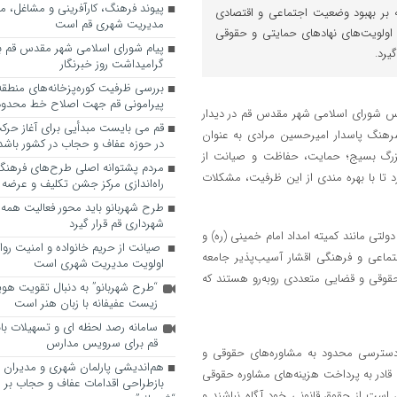
پیوند فرهنگ، کارآفرینی و مشاغل، م
 بر بهبود وضعیت اجتماعی و اقتصادی
مدیریت شهری قم است
ز اولویت‌های نهادهای حمایتی و حقوقی
پیام شورای اسلامی شهر مقدس قم ب
یرد.
گرامیداشت روز خبرنگار
پیرامونی قم جهت اصلاح خط محدوده
س شورای اسلامی شهر مقدس قم در دیدار
قم می بایست مبدأیی برای آغاز حرک
رهنگ پاسدار امیرحسین مرادی به عنوان
در حوزه عفاف و حجاب در کشور باشد
زرگ بسیج؛ حمایت، حفاظت و صیانت از
مردم پشتوانه اصلی طرح‌های فرهنگ
 تا با بهره مندی از این ظرفیت، مشکلات
راه‌اندازی مرکز جشن تکلیف و عرضه 
طرح شهربانو باید محور فعالیت همه
شهرداری قم قرار گیرد
لتی مانند کمیته امداد امام خمینی (ره) و
صیانت از حریم خانواده و امنیت روا
تماعی و فرهنگی اقشار آسیب‌پذیر جامعه
اولویت مدیریت شهری است
 حقوقی و قضایی متعددی روبه‌رو هستند که
“طرح شهربانو” به دنبال تقویت هو
زیست عفیفانه با زبان هنر است
سامانه رصد لحظه ای و تسهیلات با
قم برای سرویس مدارس
 دسترسی محدود به مشاوره‌های حقوقی و
هم‌اندیشی پارلمان شهری و مدیران ش
قادر به پرداخت هزینه‌های مشاوره حقوقی
بازطراحی اقدامات عفاف و حجاب بر 
 است از حقوق قانونی خود آگاه نباشند و