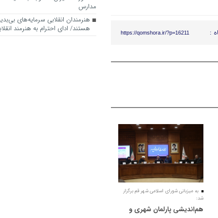
مدارس
هنرمندان انقلابی سرمایه‌های بی‌بد
هستند/ ادای احترام به هنرمند انقلاب
ه :
https://qomshora.ir/?p=16211
به میزبانی شورای اسلامی شهر قم برگزار
شد:
هم‌اندیشی پارلمان شهری و