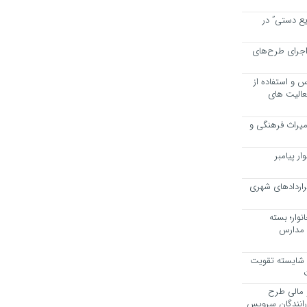
یع دستی” در
اجرای طرح‌های
 و استفاده از
عالیت های
 میراث فرهنگی و
ر پیامبر
راردادهای شهری
وار؛ بسته
 مدارس
، شایسته تقویت
 مالی طرح
 رانندگان سرویس