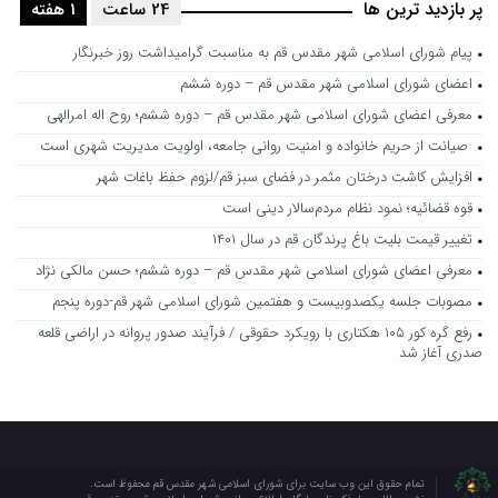
پر بازدید ترین ها
24 ساعت
1 هفته
پیام شورای اسلامی شهر مقدس قم به مناسبت گرامیداشت روز خبرنگار
اعضای شورای اسلامی شهر مقدس قم – دوره ششم
معرفی اعضای شورای اسلامی شهر مقدس قم – دوره ششم؛ روح اله امرالهی
صیانت از حریم خانواده و امنیت روانی جامعه، اولویت مدیریت شهری است
افزایش کاشت درختان مثمر در فضای سبز قم/لزوم حفظ باغات شهر
قوه قضائیه؛ نمود نظام مردم‌سالار دینی است
تغییر قیمت بلیت باغ پرندگان قم در سال ۱۴۰۱
معرفی اعضای شورای اسلامی شهر مقدس قم – دوره ششم؛ حسن مالکی نژاد
مصوبات جلسه یکصدوبیست و هفتمین شورای اسلامی شهر قم-دوره پنجم
رفع گره کور ۱۰۵ هکتاری با رویکرد حقوقی / فرآیند صدور پروانه در اراضی قلعه
صدری آغاز شد
تمام حقوق این وب سایت برای شورای اسلامی شهر مقدس قم محفوظ است.