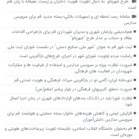
“طرح شهربانو” به دنبال تقویت هویت دختران و زیست عفیفانه با زبان هنر
است
سامانه رصد لحظه ای و تسهیلات بانکی؛ بسته جدید قم برای سرویس
مدارس
هم‌اندیشی پارلمان شهری و مدیران شهرداری قم برای بازطراحی اقدامات
عفاف و حجاب بر مدار طرح “شهربانو”
ثبت شهر قم به عنوان “شهر ملی صنایع دستی” در نشست شورای ثبت ملی
رضایت مردم اولویت شورای شهر در اجرای طرح‌های بازآفرینی است
ضرورت نظارت ویژه بر سرویس مدارس و استفاده از ظرفیت ها و مشارکت
شهروندان در فعالیت های فرهنگی
تنورخانه ایران؛ گامی نو در بازآفرینی میراث فرهنگی و هویت تمدنی قم
ضرورت تحقق کاربری­های فرهنگی در بلوار پیامبر اعظم(ص)
نظارت شورا باید در تک‌تک بندهای قراردادهای شهری در زمان اجرا اعمال
شود
افزایش ایمنی و کاهش هزینه‌های خانوار؛ بسته حمایتی و هوشمند قم برای
سرویس مدارس دانش‌آموزان
قم به‌عنوان خاستگاه انقلاب اسلامی، شایسته تقویت زیرساخت‌های هویتی و
موزه‌ای است