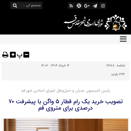
پ
شناسه :
17188
12 خرداد 1404 - 12:06
374 بازدید
رئیس کمیسیون عمران و حمل‌ونقل شورای اسلامی شهر قم:
تصویب خرید یک رام قطار ۵ واگن با پیشرفت ۷۰
درصدی برای متروی قم