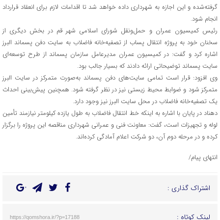
گرفته‌شده و این اجازه به شهرداری داده خواهد شد تا اقدامات لازم برای انعقاد قرارداد
انجام شود.
رئیس کمیسیون عمران و حمل‌ونقل شورای اسلامی شهر قم در بخش دیگری از
سخنان خود به پروژه انتقال پساب از تصفیه‌خانه فاضلاب به سایت دفن پسماند البرز
اشاره کرد و گفت: در کمیسیون عمران مدیرعامل سازمان پسماند از طرح توسعه‌ای
سایت پسماند توضیحاتی ارائه دادند که بسیار جالب بود.
وی افزود: قرار است تمامی سایت‌های دفن پسماند به‌صورت متمرکز در سایت البرز
متمرکز شود و ضوابط محیط زیستی نیز در نظر گرفته شود. همچنین پیش‌بینی احداث
یک تصفیه‌خانه فاضلاب در محل سایت البرز نیز وجود دارد.
دهناد در پایان با اشاره به اینکه خط انتقال فاضلاب به طول یازده کیلومتر نیازمند تأمین
لوله و تجهیزات است، گفت: معاونت فنی و عمرانی شهرداری مناقصه این پروژه را برگزار
کرده و در مرحله دوم آن، دو شرکت اعلام آمادگی کرده‌اند.
انتهای پیام/
اشتراک گذاری :
لینک کوتاه :
https://qomshora.ir/?p=17188