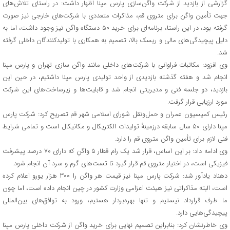
گزارشی از بازدید از شرکت واگن‌سازی پارس مپنا اظهار داشت: در راستای تلاش‌های
جهت تأمین واگن برای متروی قم، مذاکرات متعددی با شرکت‌های خارجی نیز صورت
گرفته بود، در این راستا، برنامه‌ای برای خرید ۵۰ دستگاه واگن نیز وجود داشت، اما به
دلیل پیچیدگی‌های مالی و ریسک بالا، تصمیم به همکاری با تولیدکنندگان داخلی گرفته
شد.
وی افزود: مکاتبات فراوانی با شرکت‌های داخلی مانند واگن سازی تهران و پارس مپنا
انجام شد و هفته گذشته بازدیدی از واحد تولیدی پارس مپنا داشتیم، در حین این
بازدید، دو جلسه فنی و مدیریتی انجام شد و قابلیت‌ها و زیرساخت‌های این شرکت
مورد ارزیابی قرار گرفت.
رئیس کمیسیون عمران و حمل‌ونقل شورای اسلامی شهر قم تصریح کرد: شرکت پارس
مپنا دارای ۵۰ سال سابقه درزمینهٔ تولیدات الکتریکال و مکانیکال است و تمامی شرایط
فنی لازم برای تأمین واگن متروی قم را دارد.
وی ادامه داد: بر این اساس، قرار شد یک رام قطار ۵ واگنِ که دارای ۷۰ درصد پیشرفت
فیزیکی است، در اختیار متروی قم قرار گیرد تا تست‌های گرم و سرد آن انجام شود.
دهناد یادآور شد: شرکت پارس مپنا نیز قیمت هر واگن را ۳۰۰ هزار یورو اعلام کرده
است، البته مذاکراتی نیز هیئت اعزامی وزارت کشور در چین انجام داده است، اما چون
ما طرف قرارداد نیستیم و تنها بهره‌بردار هستیم، ورود به توافق‌های بین‌المللی
پیچیدگی‌هایی دارد.
وی خاطرنشان کرد: بنابراین تصمیم نهایی برای خرید واگن از شرکت داخلی پارس مپنا