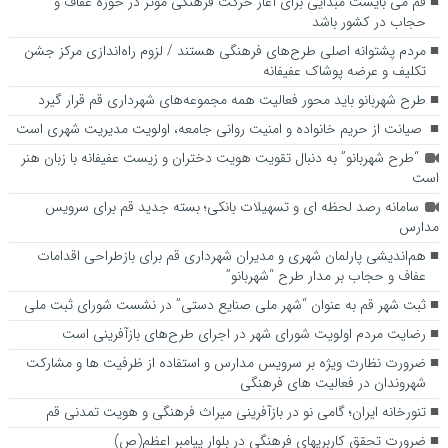
قم می بایست مبدأیی برای آغاز حرکت فرهنگی موثر در حوزه عفاف و
حجاب در کشور باشد
مردم پشتوانه اصلی طرح‌های فرهنگی هستند / لزوم راه‌اندازی مرکز جشن
تکلیف و عرضه پوشاک عفیفانه
طرح شهربانو باید محور فعالیت همه مجموعه‌های شهرداری قم قرار گیرد
صیانت از حریم خانواده و امنیت روانی جامعه، اولویت مدیریت شهری است
“طرح شهربانو” به دنبال تقویت هویت دختران و زیست عفیفانه با زبان هنر
است
سامانه رصد لحظه ای و تسهیلات بانکی؛ بسته جدید قم برای سرویس
مدارس
هم‌اندیشی پارلمان شهری و مدیران شهرداری قم برای بازطراحی اقدامات
عفاف و حجاب بر مدار طرح “شهربانو”
ثبت شهر قم به عنوان “شهر ملی صنایع دستی” در نشست شورای ثبت ملی
رضایت مردم اولویت شورای شهر در اجرای طرح‌های بازآفرینی است
ضرورت نظارت ویژه بر سرویس مدارس و استفاده از ظرفیت ها و مشارکت
شهروندان در فعالیت های فرهنگی
تنورخانه ایران؛ گامی نو در بازآفرینی میراث فرهنگی و هویت تمدنی قم
ضرورت تحقق کاربری­های فرهنگی در بلوار پیامبر اعظم(ص)