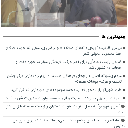
قم می بایست مبدأیی برای آغاز حرکت فرهنگی موثر در حوزه عفاف و
جديدترين ها
حجاب در کشور باشد
بررسی ظرفیت کوره‌پزخانه‌های منطقه ۵ و اراضی پیرامونی قم جهت اصلاح
خط محدوده قانونی شهر
قم می بایست مبدأیی برای آغاز حرکت فرهنگی موثر در حوزه عفاف و
حجاب در کشور باشد
مردم پشتوانه اصلی طرح‌های فرهنگی هستند / لزوم راه‌اندازی مرکز جشن
تکلیف و عرضه پوشاک عفیفانه
طرح شهربانو باید محور فعالیت همه مجموعه‌های شهرداری قم قرار گیرد
صیانت از حریم خانواده و امنیت روانی جامعه، اولویت مدیریت شهری است
“طرح شهربانو” به دنبال تقویت هویت دختران و زیست عفیفانه با زبان هنر
است
سامانه رصد لحظه ای و تسهیلات بانکی؛ بسته جدید قم برای سرویس
مدارس