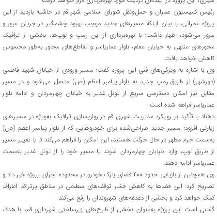
شهری، این پروژه در آینده‌ای نزدیک مورد بهره‌برداری قرار خواهد گرفت.
رئیس کمیسیون عمران و حمل‌ونقل شورای اسلامی شهر قم در حاشیه بازدید از این
پروژه عمرانی، با بیان اینکه مسیرهای جدید موجب بهبود چشمگیر در جریان عبور و
مرور می‌شود، اظهار داشت: با بهره‌برداری از این رمپ و لوپ‌ها، بخشی از ترافیک
محورهای منتهی به خیابان معلم، بلوار عماریاسر و تقاطع‌های مجاور به‌طور محسوس
کاهش خواهد یافت.
وی با اشاره به ویژگی‌های فنی این پروژه گفت: مسیر ورودی از خیابان شهید فاطمی
(دورشهر) از طریق رمپ جدید به بلوار پیامبر اعظم (ص) متصل می‌شود و در مسیر
مقابل نیز امکان دسترسی سریع از تونل غدیر به خیابان چهارمردان و ادامه بلوار
عماریاسر فراهم شده است.
دهناد با تأکید بر رویکرد مدیریت شهری قم در روان‌سازی ترافیک به‌ویژه در مسیرهای
زیارتی افزود: مسیر جدید طراحی‌شده برای خودروهایی که از بلوار پیامبر اعظم (ص)
به‌سمت حرم مطهر در حال حرکت هستند، این امکان را فراهم می‌کند تا با تغییر مسیر
از طریق لوپ، وارد خیابان چهارمردان شوند یا مسیر خود را از تونل غدیر به‌سمت
عماریاسر ادامه دهند.
وی همچنین از بازیابی حدود ۴۰۰ فضای پارک خودرو در محدوده اجرای پروژه خبر داد و
تصریح کرد: این فضاها به کاهش فشار توقف‌های سطحی در مناطق پرتراکم اطراف
کمک خواهد کرد و بخشی از دغدغه‌های شهروندان را رفع می‌کند.
گفتنی است این پروژه به‌عنوان بخشی از طرح‌های زیرساختی شهرداری قم، با هدف