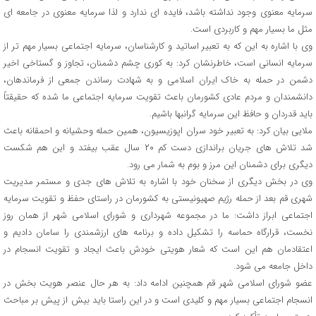
سرمایه معنوی وجود نداشته باشد، فایده ای ندارد و لذا سرمایه معنوی در جامعه ای
مثل ما بسیار مهم و کاربردی است.
وی با اشاره به این که به تعبیر اساتید و کارشناسان، سرمایه اجتماعی بسیار مهم تر از
سرمایه انسانی است، خاطرنشان کرد: به کوری چشم دشمنان، تجاوز و گستاخی اخیر
دشمن در حمله به خاک ایران اسلامی و به شهادت رساندن جمعی از فرماندهان،
دانشمندان و مردم عادی کشورمان باعث تقویت سرمایه اجتماعی ما شده که حقیقتاً
باید قدردان و حافظ این سرمایه گرانبها باشیم.
ملایی بیان کرد: به تعبیر خود سران اپوزیسیون، همین حمله وحشیانه و احمقانه باعث
شد تلاش های جریان براندازی دست کم ۲۰ سال عقب بیفتد و این هم شکست
دیگری برای دشمنان این مرز و بوم به شمار می رود.
وی در بخش دیگری از سخنان خود با اشاره به تلاش های جدی و مستمر مدیریت
شهری قم بعد از حمله رژیم صهیونیستی به کشورمان در راستای حفظ و تقویت سرمایه
اجتماعی ابراز داشت: ما در مجموعه شهرداری و شورای اسلامی شهر از همان روز
نخست، قرارگاه حماسه را تشکیل داده و برنامه های ارزشمندی را سامان دادیم و
اعتقادمان هم این است که شعار هویتی خودش باعث ایجاد و تقویت انسجام در
داخل جامعه می شود.
عضو شورای اسلامی شهر قم همچنین ادامه داد: به هر حال عنصر هویت بخش در
انسجام اجتماعی بسیار مهم و کلیدی است و در این راستا باید بیش از پیش بر مباحث