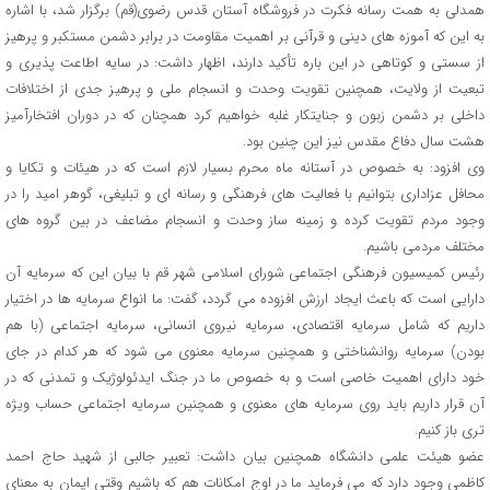
همدلی به همت رسانه فکرت در فروشگاه آستان قدس رضوی(قم) برگزار شد، با اشاره
به این که آموزه های دینی و قرآنی بر اهمیت مقاومت در برابر دشمن مستکبر و پرهیز
از سستی و کوتاهی در این باره تأکید دارند، اظهار داشت: در سایه اطاعت پذیری و
تبعیت از ولایت، همچنین تقویت وحدت و انسجام ملی و پرهیز جدی از اختلافات
داخلی بر دشمن زبون و جنایتکار غلبه خواهیم کرد همچنان که در دوران افتخارآمیز
هشت سال دفاع مقدس نیز این چنین بود.
وی افزود: به خصوص در آستانه ماه محرم بسیار لازم است که در هیئات و تکایا و
محافل عزاداری بتوانیم با فعالیت های فرهنگی و رسانه ای و تبلیغی، گوهر امید را در
وجود مردم تقویت کرده و زمینه ساز وحدت و انسجام مضاعف در بین گروه های
مختلف مردمی باشیم.
رئیس کمیسیون فرهنگی اجتماعی شورای اسلامی شهر قم با بیان این که سرمایه آن
دارایی است که باعث ایجاد ارزش افزوده می گردد، گفت: ما انواع سرمایه ها در اختیار
داریم که شامل سرمایه اقتصادی، سرمایه نیروی انسانی، سرمایه اجتماعی (با هم
بودن) سرمایه روانشناختی و همچنین سرمایه معنوی می شود که هر کدام در جای
خود دارای اهمیت خاصی است و به خصوص ما در جنگ ایدئولوژیک و تمدنی که در
آن قرار داریم باید روی سرمایه های معنوی و همچنین سرمایه اجتماعی حساب ویژه
تری باز کنیم.
عضو هیئت علمی دانشگاه همچنین بیان داشت: تعبیر جالبی از شهید حاج احمد
کاظمی وجود دارد که می فرماید ما در اوج امکانات هم که باشیم وقتی ایمان به معنای