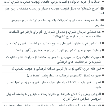
صیانت از حریم خانواده و امنیت روانی جامعه، اولویت مدیریت شهری است
“طرح شهربانو” به دنبال تقویت هویت دختران و زیست عفیفانه با زبان هنر
است
سامانه رصد لحظه ای و تسهیلات بانکی؛ بسته جدید قم برای سرویس
مدارس
هم‌اندیشی پارلمان شهری و مدیران شهرداری قم برای بازطراحی اقدامات
عفاف و حجاب بر مدار طرح “شهربانو”
ثبت شهر قم به عنوان “شهر ملی صنایع دستی” در نشست شورای ثبت ملی
رضایت مردم اولویت شورای شهر در اجرای طرح‌های بازآفرینی است
ضرورت نظارت ویژه بر سرویس مدارس و استفاده از ظرفیت ها و مشارکت
شهروندان در فعالیت های فرهنگی
تنورخانه ایران؛ گامی نو در بازآفرینی میراث فرهنگی و هویت تمدنی قم
ضرورت تحقق کاربری­های فرهنگی در بلوار پیامبر اعظم(ص)
نظارت شورا باید در تک‌تک بندهای قراردادهای شهری در زمان اجرا اعمال
شود
افزایش ایمنی و کاهش هزینه‌های خانوار؛ بسته حمایتی و هوشمند قم برای
سرویس مدارس دانش‌آموزان
قم به‌عنوان خاستگاه انقلاب اسلامی، شایسته تقویت زیرساخت‌های هویتی و