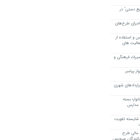
یع دستی” در
اجرای طرح‌های
 و استفاده از
عالیت های
 میراث فرهنگی و
ر پیامبر
راردادهای شهری
وار؛ بسته
 مدارس
، شایسته تقویت
 مالی طرح
 رانندگان سرویس