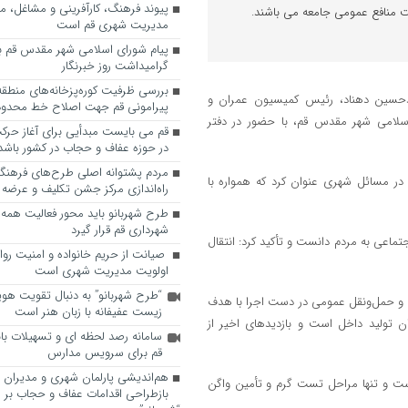
پیوند فرهنگ، کارآفرینی و مشاغل، م
ت منافع عمومی جامعه می باشند.
مدیریت شهری قم است
پیام شورای اسلامی شهر مقدس قم ب
گرامیداشت روز خبرنگار
حسین دهناد، رئیس کمیسیون عمران و
پیرامونی قم جهت اصلاح خط محدوده
سلامی شهر مقدس قم، با حضور در دفتر
قم می بایست مبدأیی برای آغاز حرک
در حوزه عفاف و حجاب در کشور باشد
مردم پشتوانه اصلی طرح‌های فرهنگ
د در مسائل شهری عنوان کرد که همواره با
راه‌اندازی مرکز جشن تکلیف و عرضه 
طرح شهربانو باید محور فعالیت همه
شهرداری قم قرار گیرد
جتماعی به مردم دانست و تأکید کرد: انتقال
صیانت از حریم خانواده و امنیت روا
اولویت مدیریت شهری است
“طرح شهربانو” به دنبال تقویت هو
و و حمل‌ونقل عمومی در دست اجرا با هدف
زیست عفیفانه با زبان هنر است
ن تولید داخل است و بازدید‌های اخیر از
سامانه رصد لحظه ای و تسهیلات با
قم برای سرویس مدارس
هم‌اندیشی پارلمان شهری و مدیران ش
ست و تنها مراحل تست گرم و تأمین واگن
بازطراحی اقدامات عفاف و حجاب بر 