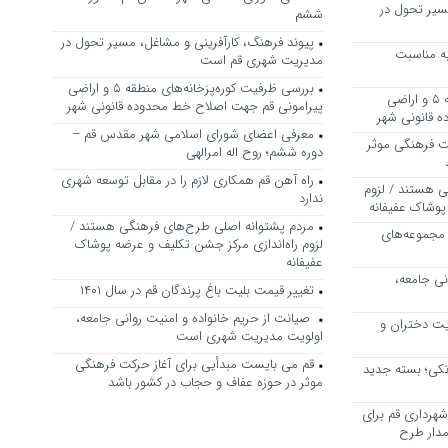
سیر تحول در
ششم
پیوند فرهنگ، کارآفرینی و مشاغل، مسیر تحول در
ه مناسبت
مدیریت شهری قم است
بررسی ظرفیت کوره‌پزخانه‌های منطقه ۵ و اراضی
بررسی ظرفیت کوره‌پزخانه‌های منطقه ۵ و اراضی
پیرامونی قم جهت اصلاح خط محدوده قانونی شهر
 قانونی شهر
معرفی اعضای شورای اسلامی شهر مقدس قم –
ت فرهنگی موثر
دوره ششم؛ روح اله امرالهی
راه آهن قم همکاری لازم را در مقابل توسعه شهری
ی هستند / لزوم
ندارد
پوشاک عفیفانه
مردم پشتوانه اصلی طرح‌های فرهنگی هستند /
 مجموعه‌های
لزوم راه‌اندازی مرکز جشن تکلیف و عرضه پوشاک
عفیفانه
نی جامعه،
تغییر قیمت بلیت باغ پرندگان قم در سال ۱۴۰۱
صیانت از حریم خانواده و امنیت روانی جامعه،
یت دختران و
اولویت مدیریت شهری است
قم می بایست مبدأیی برای آغاز حرکت فرهنگی
نکی؛ بسته جدید
موثر در حوزه عفاف و حجاب در کشور باشد
هرداری قم برای
مدار طرح