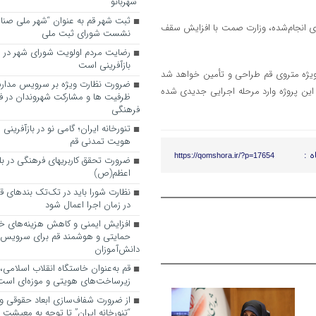
“شهربانو”
ثبت شهر قم به عنوان “شهر ملی صنا
‌های انجام‌شده، وزارت صمت با افزایش سقف
نشست شورای ثبت ملی
رضایت مردم اولویت شورای شهر در 
بازآفرینی است
 موجود با شرکت پوژن چین، ۵۰ دستگاه واگن ویژه متروی قم طراحی و تأمین خواهد شد
ضرورت نظارت ویژه بر سرویس مدارس
 این پروژه وارد مرحله اجرایی جدیدی شده
ظرفیت ها و مشارکت شهروندان در ف
فرهنگی
تنورخانه ایران؛ گامی نو در بازآفرینی
هویت تمدنی قم
ه :
https://qomshora.ir/?p=17654
ضرورت تحقق کاربری­های فرهنگی در بلوا
اعظم(ص)
نظارت شورا باید در تک‌تک بندهای ق
در زمان اجرا اعمال شود
افزایش ایمنی و کاهش هزینه‌های خان
حمایتی و هوشمند قم برای سرویس
دانش‌آموزان
قم به‌عنوان خاستگاه انقلاب اسلامی
زیرساخت‌های هویتی و موزه‌ای است
از ضرورت شفاف‌سازی ابعاد حقوقی و
“تنورخانه ایران” تا توجه به معیشت