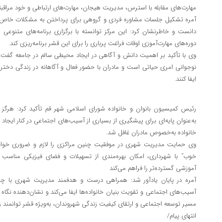
مهارت‌های مقابله با استرس، مدیریت هیجان، مهارت‌های ارتباطی و خود مراقب
آمره تشکیل جلسات مشاوره فردی و گروهی برای پرداختن به مشکلات خاص ه
دانست و خاطرنشان کرد: این مرکز توانسته با برگزاری برنامه‌های متنوعی م
دوره‌های مهارت‌آموزی اوقات فراغت پرباری را برای این قشر برنامه‌ریزی کند.
وی با تأکید بر اهمیت دانش و آگاهی در ایجاد محیطی سالم در جامعه گفت: آ
نوجوانی امری حیاتی است و مادران با حضور فعال و آگاهانه در زندگی دخترا
‌ایفا کنند.
رئیس کمیسیون بانوان و خانواده شورای اسلامی شهر قم تأکید کرد: هرگز 
به‌عنوان پایه‌ای برای پیشگیری از بسیاری از آسیب‌های اجتماعی در کنار ایجا
خانواده به‌خصوص مادران غافل شد.
وی حمایت مدیریت شهری در موفقیت چنین مراکزی را لازم و ضروری خواند
خوب” با شهرداری، امکان بهره‌مندی از تسهیلات و فضای فیزیکی مناسب و
آموزشی گسترده‌تر را فراهم می‌کند
آمره در پایان یادآور شد: همراهی درست و هدفمند مدیریت شهری با چن
آسیب‌های اجتماعی و تقویت بنیان خانواده‌ها ایفا می‌کند و نشان‌دهنده نگ
مسیر توسعه اجتماعی و ارتقای کیفیت زندگی شهروندان، به‌ویژه قشر توانمند 
انتهای پیام/