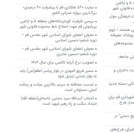
بررسی ظرفیت کوره‌پزخانه‌های منطقه ۵ و اراضی
سایت ۵۶۰ هکتاری قم با پیشرفت ۶۰ درصدی؛
 قانونی شهر
بزرگ‌ترین پروژه عمرانی کشور
ت فرهنگی موثر
بررسی ظرفیت کوره‌پزخانه‌های منطقه ۵ و اراضی
پیرامونی قم جهت اصلاح خط محدوده قانونی شهر
ی هستند / لزوم
معرفی اعضای شورای اسلامی شهر مقدس قم –
پوشاک عفیفانه
دوره ششم؛ حسین اسلامی
 مجموعه‌های
معرفی اعضای شورای اسلامی شهر مقدس قم –
دوره ششم؛ حسین صابری
نی جامعه،
تصویب نرخ کرایه تاکسی برای سال ۱۴۰۴
یت دختران و
مسیر طریق المهدی در بلوار پیامبر اعظم(ص) باید
به بلوار تمدنی تبدیل شود
نکی؛ بسته جدید
خدمت صادقانه به مردم، بالاترین عبادت و رسالت
اصلی مسئولان است
هرداری قم برای
انتخاب آیت‌الله سید مجتبی خامنه‌ای(حفظه الله)
مدار طرح
امتداد مکتب و راه رهبر شهید است
یع دستی” در
اجرای طرح‌های