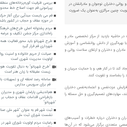
 روانی دختران نوجوان و مادرانشان در
پیرامونی قم جهت اصلاح خط محدوده
 تقویت چنین مراکزی به‌عنوان یک ضرورت
قم می بایست مبدأیی برای آغاز حرک
در حوزه عفاف و حجاب در کشور باشد
مردم پشتوانه اصلی طرح‌های فرهنگ
راه‌اندازی مرکز جشن تکلیف و عرضه 
ر حاشیه بازدید از مرکز تخصصی مادر و
طرح شهربانو باید محور فعالیت همه
 بهره‌گیری از دانش روانشناسی و آموزش
شهرداری قم قرار گیرد
مادران و دختران و ارتقای سلامت روانی و
صیانت از حریم خانواده و امنیت روا
اولویت مدیریت شهری است
“طرح شهربانو” به دنبال تقویت هو
د کند تا در کنار هم، و با حمایت مربیان و
زیست عفیفانه با زبان هنر است
را بشناسند و تقویت کنند.
سامانه رصد لحظه ای و تسهیلات با
قم برای سرویس مدارس
افزایش عزت‌نفس و اعتمادبه‌نفس دختران
هم‌اندیشی پارلمان شهری و مدیران ش
کنند، مهارت‌های تصمیم‌گیری و حل مسئله را
بازطراحی اقدامات عفاف و حجاب بر 
“شهربانو”
ثبت شهر قم به عنوان “شهر ملی صنا
نشست شورای ثبت ملی
ران و دختران درباره خطرات و آسیب‌های
رضایت مردم اولویت شورای شهر در 
صصی متعددی برگزار می‌شود که در آن‌ها