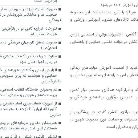
بازآفرینی است
تی آموزش داده می‌شود.
ضرورت نظارت ویژه بر سرویس مدارس
ر فرد را یکی از نقاط مثبت این مجموعه
ظرفیت ها و مشارکت شهروندان در ف
انند کارگاه‌های هنری، آموزشی، ورزشی و
فرهنگی
تنورخانه ایران؛ گامی نو در بازآفرینی
هویت تمدنی قم
گاهی از تغییرات روانی و اجتماعی دوران
نشان می‌توانند نقشی حمایتی و راهنمایی
ضرورت تحقق کاربری­های فرهنگی در بلوا
اعظم(ص)
نظارت شورا باید در تک‌تک بندهای ق
در زمان اجرا اعمال شود
نباید از اهمیت آموزش مهارت‌های زندگی
افزایش ایمنی و کاهش هزینه‌های خان
د فضایی امن و رابطه ای سالم بین دختران و
حمایتی و هوشمند قم برای سرویس
دانش‌آموزان
قم به‌عنوان خاستگاه انقلاب اسلامی
 و ابراز کرد: همکاری مستمر مرکز “حس
زیرساخت‌های هویتی و موزه‌ای است
 همچنین برگزاری برنامه‌های فرهنگی و
از ضرورت شفاف‌سازی ابعاد حقوقی و
“تنورخانه ایران” تا توجه به معیشت
ین مراکزی نقشی کلیدی در پیشگیری از
مدارس
اه مسئولانه و حمایت قوی مدیریت شهری در
هنرمندان انقلابی سرمایه‌های بی‌بد
زنان و دختران است.
هستند/ ادای احترام به هنرمند انقلاب
تشکیل کارگروه اشتغال و کارآفرینی د