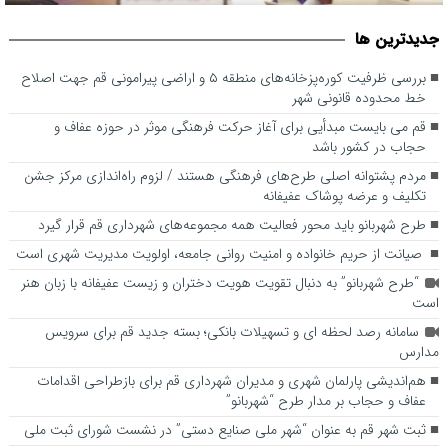
قم می بایست مبدأیی برای آغاز حرکت فرهنگی موثر در حوزه عفاف و
جديدترين ها
حجاب در کشور باشد
بررسی ظرفیت کوره‌پزخانه‌های منطقه ۵ و اراضی پیرامونی قم جهت اصلاح
خط محدوده قانونی شهر
قم می بایست مبدأیی برای آغاز حرکت فرهنگی موثر در حوزه عفاف و
حجاب در کشور باشد
مردم پشتوانه اصلی طرح‌های فرهنگی هستند / لزوم راه‌اندازی مرکز جشن
تکلیف و عرضه پوشاک عفیفانه
طرح شهربانو باید محور فعالیت همه مجموعه‌های شهرداری قم قرار گیرد
صیانت از حریم خانواده و امنیت روانی جامعه، اولویت مدیریت شهری است
“طرح شهربانو” به دنبال تقویت هویت دختران و زیست عفیفانه با زبان هنر
است
سامانه رصد لحظه ای و تسهیلات بانکی؛ بسته جدید قم برای سرویس
مدارس
هم‌اندیشی پارلمان شهری و مدیران شهرداری قم برای بازطراحی اقدامات
عفاف و حجاب بر مدار طرح “شهربانو”
ثبت شهر قم به عنوان “شهر ملی صنایع دستی” در نشست شورای ثبت ملی