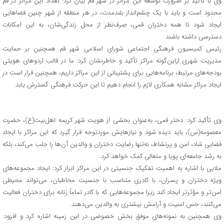
وی با تأکید بر ضرورت توسعه این مراکز در شهر قم بیان کرد: تعداد این مراکز در قم
محدود است و باید با یک چشم‌انداز بلندمدت، در هر منطقه از شهر چنین فضاهایی
ایجاد شود تا همه دختران قمی، صرف‌نظر از محل زندگی‌شان، به این امکانات
دسترسی داشته باشند.
رئیس کمیسیون فرهنگی اجتماعی شورای اسلامی شهر قم همچنین بر حمایت
مدیریت شهری ازاین‌گونه مراکز تأکید و خاطرنشان کرد: ما در قالب اردوهای هویتی
بودجه‌های مرتبط، برنامه‌هایی برای پشتیبانی از این مراکز داریم، همچنین قرار است در
ایجاد مراکز مشابه همکاری لازم را انجام دهیم تا این حرکت فرهنگی گسترش یابد.
وی تأکید کرد: دختر قمی، به‌عنوان بخشی از هویت شهر کریمه اهل‌بیت(ع)، حضرت
معصومه(س)، باید دیده شود و نیازهایش موردتوجه قرار گیرد که این مراکز با ایجاد
فضایی شاد، امن و پرنشاط، نه‌تنها رضایت دختران و والدین آن‌ها را جلب می‌کند، بلکه
به رشد جامعه‌ای پویا و متعالی کمک خواهد کرد.
ملایی با اشاره به اهمیت تفکیک جنسیتی در این مراکز ابراز کرد: ایجاد مجموعه‌های
ویژه دختران و پسران، با کادری متناسب با جنسیت مخاطبان، می‌تواند محیطی
امن‌تر و مؤثرتر ایجاد کند زیرا مجموعه‌هایی که با کادر تماماً زنانه برای دختران فعالیت
می‌کنند، حس امنیت و آرامش بیشتری به والدین می‌دهند.
وی همچنین به نمونه‌های موفق بخش خصوصی در این زمینه اشاره کرد و افزود: