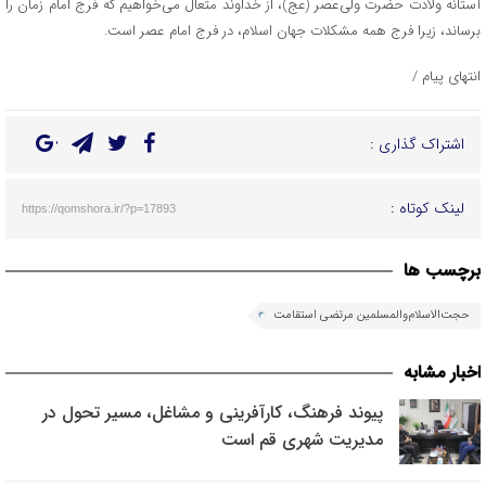
آستانه ولادت حضرت ولی‌عصر (عج)، از خداوند متعال می‌خواهیم که فرج امام زمان را
برساند، زیرا فرج همه مشکلات جهان اسلام، در فرج امام عصر است.
انتهای پیام /
اشتراک گذاری :
لینک کوتاه :
https://qomshora.ir/?p=17893
برچسب ها
حجت‌الاسلام‌والمسلمین مرتضی استقامت
اخبار مشابه
پیوند فرهنگ، کارآفرینی و مشاغل، مسیر تحول در
مدیریت شهری قم است