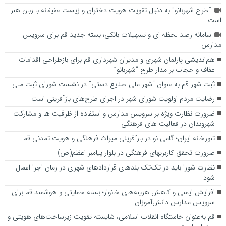
“طرح شهربانو” به دنبال تقویت هویت دختران و زیست عفیفانه با زبان هنر
است
سامانه رصد لحظه ای و تسهیلات بانکی؛ بسته جدید قم برای سرویس
مدارس
هم‌اندیشی پارلمان شهری و مدیران شهرداری قم برای بازطراحی اقدامات
عفاف و حجاب بر مدار طرح “شهربانو”
ثبت شهر قم به عنوان “شهر ملی صنایع دستی” در نشست شورای ثبت ملی
رضایت مردم اولویت شورای شهر در اجرای طرح‌های بازآفرینی است
ضرورت نظارت ویژه بر سرویس مدارس و استفاده از ظرفیت ها و مشارکت
شهروندان در فعالیت های فرهنگی
تنورخانه ایران؛ گامی نو در بازآفرینی میراث فرهنگی و هویت تمدنی قم
ضرورت تحقق کاربری­های فرهنگی در بلوار پیامبر اعظم(ص)
نظارت شورا باید در تک‌تک بندهای قراردادهای شهری در زمان اجرا اعمال
شود
افزایش ایمنی و کاهش هزینه‌های خانوار؛ بسته حمایتی و هوشمند قم برای
سرویس مدارس دانش‌آموزان
قم به‌عنوان خاستگاه انقلاب اسلامی، شایسته تقویت زیرساخت‌های هویتی و