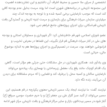
تخصصی از سرای ملا حسین و محیط اطراف آن داشتیم و این نشان‌دهنده اهمیت
این مجموعه تاریخی در برنامه‌های شهری است اما روند مرمت بدلیل عدم بودجه کافی
کند است که موجب نارضایتی برخی کسبه شده و با توجه به بودجه اندک چند
میلیاردی سازمان میراث فرهنگی برای بازسازی و مرمت ابنیه تاریخی و گستردگی بافت
تاریخی قم،امکانی برای اجرای پروژه‌های جامع فراهم نمی شود.
عضو شورای اسلامی شهر قم خاطرنشان کرد: اگر شهرداری و مسئولان استانی و بودجه
های ملی در کنار میراث فرهنگی قم قرار نگیرند، این فضاها در معرض تخریب و
فراموشی خواهند بود، سرعت در تصمیم‌گیری و اجرای پروژه‌ها هم به اندازه موضوع
مالی، حیاتی است.
وی یادآور شد: همکاری شهرداری در حل مشکلات حتی جزئی هم مؤثر است، گاهی
یک اقدام کوچک مانند رفع یک معضل زیرساختی یا بهسازی یک پیاده‌رو می‌تواند
نارضایتی ساکنان و کسبه محل را برطرف کند و فضایی را که مردم مشتاقانه برای دیدن
آن می‌آیند، زنده نگه دارد.
نیازمند گفت: ما نیازمند ایجاد یک مسیر تاریخی-معنوی یکپارچه در قم هستیم، این
مسیر می‌تواند از گنبد سبز گلزار علی بن جعفر (ع) و یا حرم حضرت موسی مبرقع (ع)
آغاز شود،در مسیر بیت‌النور، بازار و سایر مراکز فرهنگی و بافت تاریخی مرکز شهر ادامه
یابد.