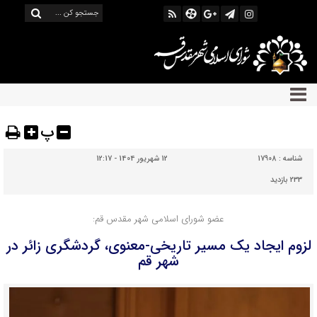
پ
شناسه :
17908
12 شهریور 1404 - 12:17
233 بازدید
عضو شورای اسلامی شهر مقدس قم:
لزوم ایجاد یک مسیر تاریخی-معنوی، گردشگری زائر در
شهر قم