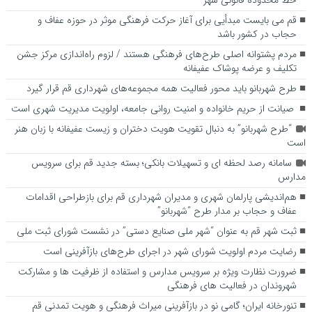
خط محدوده قانونی شهر
قم می بایست مبدأیی برای آغاز حرکت فرهنگی موثر در حوزه عفاف و
حجاب در کشور باشد
مردم پشتوانه اصلی طرح‌های فرهنگی هستند / لزوم راه‌اندازی مرکز جشن
تکلیف و عرضه پوشاک عفیفانه
طرح شهربانو باید محور فعالیت همه مجموعه‌های شهرداری قم قرار گیرد
صیانت از حریم خانواده و امنیت روانی جامعه، اولویت مدیریت شهری است
“طرح شهربانو” به دنبال تقویت هویت دختران و زیست عفیفانه با زبان هنر
است
سامانه رصد لحظه ای و تسهیلات بانکی؛ بسته جدید قم برای سرویس
مدارس
هم‌اندیشی پارلمان شهری و مدیران شهرداری قم برای بازطراحی اقدامات
عفاف و حجاب بر مدار طرح “شهربانو”
ثبت شهر قم به عنوان “شهر ملی صنایع دستی” در نشست شورای ثبت ملی
رضایت مردم اولویت شورای شهر در اجرای طرح‌های بازآفرینی است
ضرورت نظارت ویژه بر سرویس مدارس و استفاده از ظرفیت ها و مشارکت
شهروندان در فعالیت های فرهنگی
تنورخانه ایران؛ گامی نو در بازآفرینی میراث فرهنگی و هویت تمدنی قم