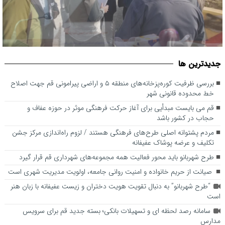
قم می بایست مبدأیی برای آغاز حرکت فرهنگی موثر در حوزه عفاف و
جديدترين ها
حجاب در کشور باشد
بررسی ظرفیت کوره‌پزخانه‌های منطقه ۵ و اراضی پیرامونی قم جهت اصلاح
خط محدوده قانونی شهر
قم می بایست مبدأیی برای آغاز حرکت فرهنگی موثر در حوزه عفاف و
حجاب در کشور باشد
مردم پشتوانه اصلی طرح‌های فرهنگی هستند / لزوم راه‌اندازی مرکز جشن
تکلیف و عرضه پوشاک عفیفانه
طرح شهربانو باید محور فعالیت همه مجموعه‌های شهرداری قم قرار گیرد
صیانت از حریم خانواده و امنیت روانی جامعه، اولویت مدیریت شهری است
“طرح شهربانو” به دنبال تقویت هویت دختران و زیست عفیفانه با زبان هنر
است
سامانه رصد لحظه ای و تسهیلات بانکی؛ بسته جدید قم برای سرویس
مدارس