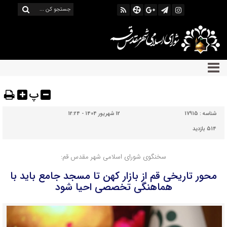
پ
شناسه :
17915
12 شهریور 1404 - 12:24
514 بازدید
سخنگوی شورای اسلامی شهر مقدس قم:
محور تاریخی قم از بازار کهن تا مسجد جامع باید با
هماهنگی تخصصی احیا شود