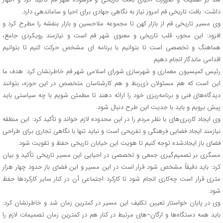
داشت: بافت تاریخی قم امروز نیاز به نگاهی جهادی برای احیا و ساماندهی دارد.
وی مسیر تاریخی قم از بازار کهن تا مجموعه ملاحسین و بازار بنفشه را مطرح کرد و
افزود: این محور، قلب تاریخی و معنوی شهر قم است و نیازمند رویکردی جامع،
هماهنگ و تخصصی است تا بتوانیم با برنامه ای مشخص حرکت کنیم تا بتوانیم
اقدامی ماندگار انجام دهیم.
رئیس کمیسیون معماری و شهرسازی شورای اسلامی شهر قم خاطرنشان کرد: هدف ما
این است که هم مسئولان ذی‌ربط و هم کارشناسان متخصص در این حوزه، بتوانند
دیدگاه‌های فنی و برنامه‌ریزی خود را ارائه دهند تا مطمئن شویم با چه سیاستی باید
پیش برویم و باید با جدیت این طرح دنبال شود.
وی ایجاد کاربری‌های با نظر مردم را در این محدوده لازم خواند و تأکید کرد: این منطقه
نیازمند ایجاد فضایی فرهنگی و تفریحی است و نباید تنها با نگاهی تجاری برای طراحی
فضای باز ایجادشده توجه کنیم تا هویت این خیابان تاریخی حفظ و تقویت شود.
مسگری بر تصمیم‌گیری جمعی و تخصصی در احیایی این مسیر تاریخی تأکید و بیان
کرد: باید دقیقاً مشخص شود قرار است در این مسیر و این فضای باز حدود چهار هزار
متری قرار است چه‌کاری انجام شود تا کارکرد اجتماعی آن در کنار سایر کارکردها حفظ
شود.
وی در پایان خواستار تعیین تکلیف این مسیر در کمترین زمان شد و خاطرنشان کرد:
باید همه دستگاه‌ها و ارگان¬های مرتبط در کنار هم در کمترین زمان تصمیمات لازم را