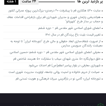
پر بازدید ترین ها
24 ساعت
1 هفته
سایت ۵۶۰ هکتاری قم با پیشرفت ۶۰ درصدی؛ بزرگ‌ترین پروژه عمرانی کشور
هم‌اندیشی پارلمان شهری و مدیران شهرداری قم برای بازطراحی اقدامات عفاف
و حجاب بر مدار طرح “شهربانو”
اعضای شورای اسلامی شهر مقدس قم – دوره ششم
تغییر قیمت بلیت باغ پرندگان قم در سال ۱۴۰۱
از ضرورت شفاف‌سازی ابعاد حقوقی و مالی طرح “تنورخانه ایران” تا توجه به
معیشت رانندگان سرویس مدارس
معرفی اعضای شورای اسلامی شهر مقدس قم – دوره ششم؛ حسین اسلامی
خلق دیوارنگاره ۵۰ متری شهدای میناب با مشارکت ۵۰ هنرمند شاخص قم
شهربازی معارفی در بلوار پیامبر اعظم(ص) قم احداث می‌شود
صیانت از حریم خانواده و امنیت روانی جامعه، اولویت مدیریت شهری است
تنورخانه ایران؛ گامی نو در بازآفرینی میراث فرهنگی و هویت تمدنی قم