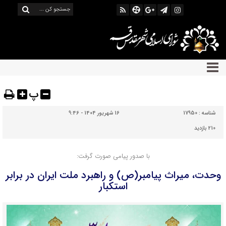
پ
شناسه :
17950
16 شهریور 1404 - 9:46
210 بازدید
با صدور پیامی صورت گرفت:
وحدت، میراث پیامبر(ص) و راهبرد ملت ایران در برابر
استکبار