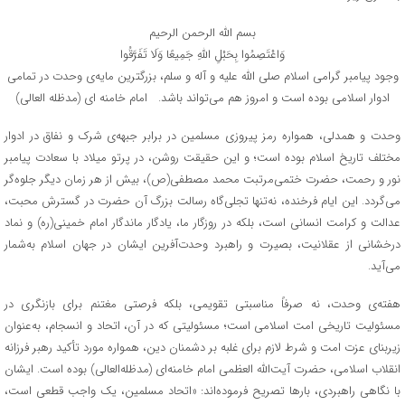
بسم الله الرحمن الرحیم
وَاعْتَصِمُوا بِحَبْلِ اللَّهِ جَمِیعًا وَلَا تَفَرَّقُوا
وجود پیامبر گرامی اسلام صلی الله علیه و آله و سلم، بزرگترین مایه‌ی وحدت در تمامی
ادوار اسلامی بوده است و امروز هم می‌تواند باشد. امام خامنه ای (مدظله العالی)
وحدت و همدلی، همواره رمز پیروزی مسلمین در برابر جبهه‌ی شرک و نفاق در ادوار
مختلف تاریخ اسلام بوده است؛ و این حقیقت روشن، در پرتو میلاد با سعادت پیامبر
نور و رحمت، حضرت ختمی‌مرتبت محمد مصطفی(ص)، بیش از هر زمان دیگر جلوه‌گر
می‌گردد. این ایام فرخنده، نه‌تنها تجلی‌گاه رسالت بزرگ آن حضرت در گسترش محبت،
عدالت و کرامت انسانی است، بلکه در روزگار ما، یادگار ماندگار امام خمینی(ره) و نماد
درخشانی از عقلانیت، بصیرت و راهبرد وحدت‌آفرین ایشان در جهان اسلام به‌شمار
می‌آید.
هفته‌ی وحدت، نه صرفاً مناسبتی تقویمی، بلکه فرصتی مغتنم برای بازنگری در
مسئولیت تاریخی امت اسلامی است؛ مسئولیتی که در آن، اتحاد و انسجام، به‌عنوان
زیربنای عزت امت و شرط لازم برای غلبه بر دشمنان دین، همواره مورد تأکید رهبر فرزانه
انقلاب اسلامی، حضرت آیت‌الله العظمی امام خامنه‌ای (مدظله‌العالی) بوده است. ایشان
با نگاهی راهبردی، بارها تصریح فرموده‌اند: «اتحاد مسلمین، یک واجب قطعی است،