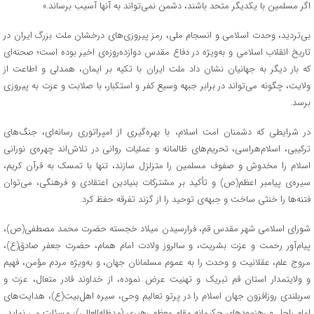
اگر مسلمین با یکدیگر متحد باشند، دشمن نمی‌تواند به آنها آسیب برساند.»
بی‌تردید، وحدت اسلامی و انسجام ملی، رمز پیروزی‌های درخشان ملت بزرگ ایران در
تاریخ انقلاب اسلامی و به‌ویژه در دفاع مقدس دوازده‌روزه‌ی اخیر بوده است؛ صحنه‌ای
که بار دیگر به جهانیان نشان داد ملت ایران با تکیه بر ایمان، همدلی و اطاعت از
ولایت، چگونه می‌تواند در برابر جبهه وسیع کفر و استکبار، با صلابت و عزت به پیروزی
برسد.
در شرایطی که دشمنان امت اسلام، با بهره‌گیری از امپراتوری رسانه‌ای، جنگ‌های
ترکیبی، اسلام‌هراسی، تحریم‌های ظالمانه و عملیات روانی در تلاش‌اند چهره‌ی نورانی
اسلام را مخدوش و صفوف مسلمین را متزلزل سازند، تنها با تمسک به قرآن کریم،
سیره‌ی پیامبر اعظم(ص) و تأکید بر مشترکات بنیادین اعتقادی و فرهنگی، می‌توان
فتنه‌ها را خنثی ساخت و جبهه‌ی توحید را از گزند تفرقه حفظ کرد.
شورای اسلامی شهر مقدس قم، فرارسیدن میلاد خجسته حضرت محمد مصطفی(ص)،
پیام‌آور رحمت و عزت بشریت، و سالروز ولادت امام همام، حضرت جعفر صادق(ع)،
مروج علم، عقلانیت و وحدت را به عموم مسلمانان جهان، و به‌ویژه مردم مؤمن، فهیم
و ولایتمدار استان قم تبریک و تهنیت عرض نموده، از خداوند قادر متعال، عزت و
سربلندی روزافزون جهان اسلام را در پرتو تعالیم وحی، سیره اهل‌بیت(ع)، هدایت‌های
امام راحل و رهنمودهای حکیمانه مقام معظم رهبری (مدظله‌العالی)، مسئلت می نماید.