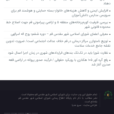
دهناد
افزایش ایمنی و کاهش هزینه‌های خانوار؛ بسته حمایتی و هوشمند قم برای
سرویس مدارس دانش‌آموزان
بررسی ظرفیت کوره‌پزخانه‌های منطقه ۵ و اراضی پیرامونی قم جهت اصلاح خط
محدوده قانونی شهر
معرفی اعضای شورای اسلامی شهر مقدس قم – دوره ششم؛ روح اله امرالهی
توزیع نامتوازن مراکز درمانی در قم خلاف عدالت اجتماعی است/ ضرورت تدوین
نقشه جامع خدمات سلامت
نظارت شورا باید در تک‌تک بندهای قراردادهای شهری در زمان اجرا اعمال شود
رفع گره کور ۱۰۵ هکتاری با رویکرد حقوقی / فرآیند صدور پروانه در اراضی قلعه
صدری آغاز شد
تمام حقوق این وب سایت برای شورای اسلامی شهر مقدس قم محفوظ است.
نشر مطالب با ذکر نام پایگاه اطلاع رسانی شورای اسلامی شهر مقدس قم
بلامانع است.
طراحی سایت :
سرو مدیا