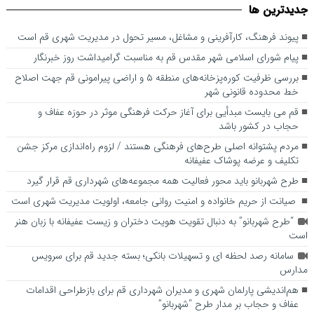
جديدترين ها
اصلاح خط محدوده قانونی شهر
پیوند فرهنگ، کارآفرینی و مشاغل، مسیر تحول در مدیریت شهری قم است
پیام شورای اسلامی شهر مقدس قم به مناسبت گرامیداشت روز خبرنگار
بررسی ظرفیت کوره‌پزخانه‌های منطقه ۵ و اراضی پیرامونی قم جهت اصلاح
خط محدوده قانونی شهر
قم می بایست مبدأیی برای آغاز حرکت فرهنگی موثر در حوزه عفاف و
حجاب در کشور باشد
مردم پشتوانه اصلی طرح‌های فرهنگی هستند / لزوم راه‌اندازی مرکز جشن
تکلیف و عرضه پوشاک عفیفانه
طرح شهربانو باید محور فعالیت همه مجموعه‌های شهرداری قم قرار گیرد
صیانت از حریم خانواده و امنیت روانی جامعه، اولویت مدیریت شهری است
“طرح شهربانو” به دنبال تقویت هویت دختران و زیست عفیفانه با زبان هنر
است
سامانه رصد لحظه ای و تسهیلات بانکی؛ بسته جدید قم برای سرویس
مدارس
هم‌اندیشی پارلمان شهری و مدیران شهرداری قم برای بازطراحی اقدامات
عفاف و حجاب بر مدار طرح “شهربانو”