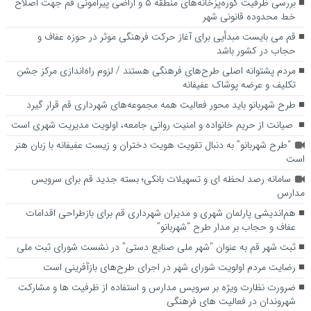
بررسی ظرفیت کوره‌پزخانه‌های منطقه ۵ و اراضی پیرامونی قم جهت اصلاح
خط محدوده قانونی شهر
قم می بایست مبدأیی برای آغاز حرکت فرهنگی موثر در حوزه عفاف و
حجاب در کشور باشد
مردم پشتوانه اصلی طرح‌های فرهنگی هستند / لزوم راه‌اندازی مرکز جشن
تکلیف و عرضه پوشاک عفیفانه
طرح شهربانو باید محور فعالیت همه مجموعه‌های شهرداری قم قرار گیرد
صیانت از حریم خانواده و امنیت روانی جامعه، اولویت مدیریت شهری است
“طرح شهربانو” به دنبال تقویت هویت دختران و زیست عفیفانه با زبان هنر
است
سامانه رصد لحظه ای و تسهیلات بانکی؛ بسته جدید قم برای سرویس
مدارس
هم‌اندیشی پارلمان شهری و مدیران شهرداری قم برای بازطراحی اقدامات
عفاف و حجاب بر مدار طرح “شهربانو”
ثبت شهر قم به عنوان “شهر ملی صنایع دستی” در نشست شورای ثبت ملی
رضایت مردم اولویت شورای شهر در اجرای طرح‌های بازآفرینی است
ضرورت نظارت ویژه بر سرویس مدارس و استفاده از ظرفیت ها و مشارکت
شهروندان در فعالیت های فرهنگی