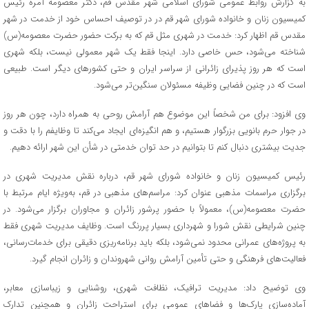
به گزارش روابط عمومی شورای اسلامی شهر مقدس قم، دکتر معصومه آمره رئیس
کمیسیون زنان و خانواده شورای شهر قم در در توصیف احساس خود از خدمت در شهر
مقدس قم اظهار کرد: خدمت در شهری مثل قم که به برکت حضور حضرت معصومه(س)
شناخته می‌شود، حس خاصی دارد. اینجا فقط یک شهر معمولی نیست، بلکه شهری
است که هر روز پذیرای زائرانی از سراسر ایران و حتی کشورهای دیگر است. طبیعی
است که در چنین فضایی وظیفه مسئولان سنگین‌تر می‌شود.
وی افزود: برای من شخصاً این موضوع هم آرامش روحی به همراه دارد، چون هر روز
در جوار حرم بانویی بزرگوار هستیم، و هم انگیزه‌ای ایجاد می‌کند تا وظایفم را با دقت و
جدیت بیشتری دنبال کنم تا بتوانیم در حد توان خدمتی در شأن این شهر ارائه دهیم.
رئیس کمیسیون زنان و خانواده شورای شهر قم، درباره نقش مدیریت شهری در
برگزاری مراسمات مذهبی عنوان کرد: مراسم‌های مذهبی در قم، به‌ویژه ایام مرتبط با
حضرت معصومه(س)، معمولاً با حضور پرشور زائران و مجاوران برگزار می‌شود. در
چنین شرایطی نقش شورا و شهرداری بسیار پررنگ است. وظایف مدیریت شهری فقط
به پروژه‌های عمرانی محدود نمی‌شود، بلکه باید برنامه‌ریزی دقیقی برای خدمات‌رسانی،
فعالیت‌های فرهنگی و حتی تأمین آرامش روانی شهروندان و زائران انجام گیرد.
وی توضیح داد: مدیریت ترافیک، نظافت شهری، روشنایی و زیباسازی معابر،
آماده‌سازی پارک‌ها و فضاهای عمومی برای استراحت زائران و همچنین تدارک