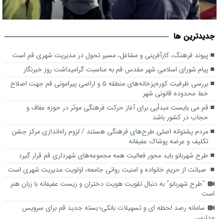
بررسی ظرفیت کوره‌پزخانه‌های منطقه ۵ و اراضی پیرامونی قم جهت
جديدترين ها
اصلاح خط محدوده قانونی شهر
پیوند فرهنگ، کارآفرینی و مشاغل، مسیر تحول در مدیریت شهری قم است
پیام شورای اسلامی شهر مقدس قم به مناسبت گرامیداشت روز خبرنگار
بررسی ظرفیت کوره‌پزخانه‌های منطقه ۵ و اراضی پیرامونی قم جهت اصلاح
خط محدوده قانونی شهر
قم می بایست مبدأیی برای آغاز حرکت فرهنگی موثر در حوزه عفاف و
حجاب در کشور باشد
مردم پشتوانه اصلی طرح‌های فرهنگی هستند / لزوم راه‌اندازی مرکز جشن
تکلیف و عرضه پوشاک عفیفانه
طرح شهربانو باید محور فعالیت همه مجموعه‌های شهرداری قم قرار گیرد
صیانت از حریم خانواده و امنیت روانی جامعه، اولویت مدیریت شهری است
“طرح شهربانو” به دنبال تقویت هویت دختران و زیست عفیفانه با زبان هنر
است
سامانه رصد لحظه ای و تسهیلات بانکی؛ بسته جدید قم برای سرویس
مدارس