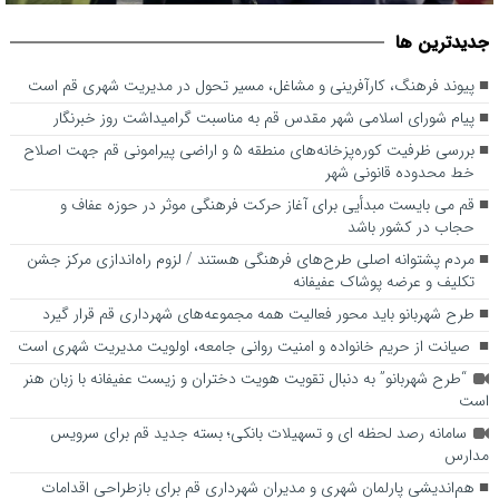
بررسی ظرفیت کوره‌پزخانه‌های منطقه ۵ و اراضی پیرامونی قم جهت
جديدترين ها
اصلاح خط محدوده قانونی شهر
پیوند فرهنگ، کارآفرینی و مشاغل، مسیر تحول در مدیریت شهری قم است
پیام شورای اسلامی شهر مقدس قم به مناسبت گرامیداشت روز خبرنگار
بررسی ظرفیت کوره‌پزخانه‌های منطقه ۵ و اراضی پیرامونی قم جهت اصلاح
خط محدوده قانونی شهر
قم می بایست مبدأیی برای آغاز حرکت فرهنگی موثر در حوزه عفاف و
حجاب در کشور باشد
مردم پشتوانه اصلی طرح‌های فرهنگی هستند / لزوم راه‌اندازی مرکز جشن
تکلیف و عرضه پوشاک عفیفانه
طرح شهربانو باید محور فعالیت همه مجموعه‌های شهرداری قم قرار گیرد
صیانت از حریم خانواده و امنیت روانی جامعه، اولویت مدیریت شهری است
“طرح شهربانو” به دنبال تقویت هویت دختران و زیست عفیفانه با زبان هنر
است
سامانه رصد لحظه ای و تسهیلات بانکی؛ بسته جدید قم برای سرویس
مدارس
هم‌اندیشی پارلمان شهری و مدیران شهرداری قم برای بازطراحی اقدامات