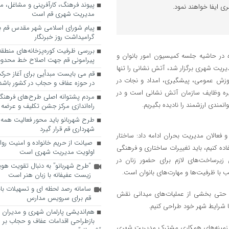
پیوند فرهنگ، کارآفرینی و مشاغل، م
ی ایفا خواهند نمود.
مدیریت شهری قم است
پیام شورای اسلامی شهر مقدس قم ب
گرامیداشت روز خبرنگار
در حاشیه جلسه کمیسیون امور بانوان و
پیرامونی قم جهت اصلاح خط محدوده
یریت شهری برگزار شد، آتش نشانی را تنها
قم می بایست مبدأیی برای آغاز حرک
وزش عمومی، پیشگیری، امداد و نجات در
در حوزه عفاف و حجاب در کشور باشد
ره وظایف سازمان آتش نشانی است و در
مردم پشتوانه اصلی طرح‌های فرهنگ
نمندی ارزشمند را نادیده بگیریم.
راه‌اندازی مرکز جشن تکلیف و عرضه 
طرح شهربانو باید محور فعالیت همه
شهرداری قم قرار گیرد
فعالان مدیریت بحران ادامه داد: ساختار
صیانت از حریم خانواده و امنیت روا
فاده کنیم، باید تغییرات ساختاری و فرهنگی
اولویت مدیریت شهری است
 زیرساخت‌های لازم برای حضور زنان در
“طرح شهربانو” به دنبال تقویت هو
با ظرفیت‌ها و مهارت‌های بانوان است.
زیست عفیفانه با زبان هنر است
سامانه رصد لحظه ای و تسهیلات با
ی و حتی بخشی از عملیات‌های میدانی نقش
قم برای سرویس مدارس
با شرایط شهر خود طراحی کنیم.
هم‌اندیشی پارلمان شهری و مدیران ش
بازطراحی اقدامات عفاف و حجاب بر 
 زمینه‌های همکاری مشترک مدیریت شهری