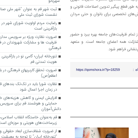
“شهربانو”
 به طور قطع پیگیر تدوین اصلاحات قانونی و
ثبت شهر قم به عنوان “شهر ملی صنا
وزش‌های تخصصی برای بانوان و حتی مردان
نشست شورای ثبت ملی
رضایت مردم اولویت شورای شهر در 
بازآفرینی است
 تمام ظرفیت‌های جامعه بهره ببرد و حضور
ضرورت نظارت ویژه بر سرویس مدارس
 مشارکت همه اعضای جامعه است. و متعهد
ظرفیت ها و مشارکت شهروندان در ف
فرهنگی
‌نشانی فراهم شود.
تنورخانه ایران؛ گامی نو در بازآفرینی
هویت تمدنی قم
ه :
ضرورت تحقق کاربری­های فرهنگی در بلوا
https://qomshora.ir/?p=18259
اعظم(ص)
نظارت شورا باید در تک‌تک بندهای ق
در زمان اجرا اعمال شود
افزایش ایمنی و کاهش هزینه‌های خان
حمایتی و هوشمند قم برای سرویس
دانش‌آموزان
قم به‌عنوان خاستگاه انقلاب اسلامی
زیرساخت‌های هویتی و موزه‌ای است
از ضرورت شفاف‌سازی ابعاد حقوقی و
“تنورخانه ایران” تا توجه به معیشت