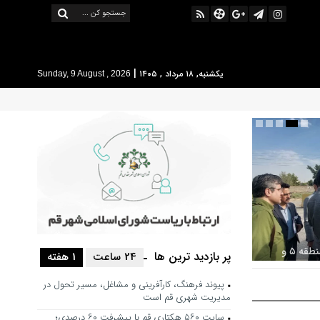
|
یکشنبه, ۱۸ مرداد , ۱۴۰۵
Sunday, 9 August , 2026
بررسی ظرفیت کوره‌پزخانه‌های منطقه ۵ و
پر بازدید ترین ها
24 ساعت
1 هفته
 خط محدوده
پیوند فرهنگ، کارآفرینی و مشاغل، مسیر تحول در
مدیریت شهری قم است
سایت ۵۶۰ هکتاری قم با پیشرفت ۶۰ درصدی؛