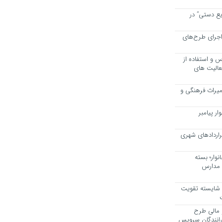
یع دستی” در
اجرای طرح‌های
 و استفاده از
عالیت های
 میراث فرهنگی و
ر پیامبر
راردادهای شهری
وار؛ بسته
 مدارس
، شایسته تقویت
 مالی طرح
 رانندگان سرویس