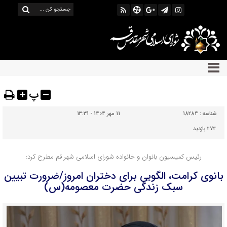
پ
شناسه :
18284
11 مهر 1404 - 13:31
274 بازدید
رئیس کمیسیون بانوان و خانواده شورای اسلامی شهر قم مطرح کرد:
بانوی کرامت، الگویی برای دختران امروز/ضرورت تبیین
سبک زندگی حضرت معصومه(س)