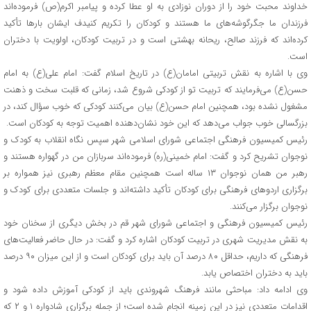
خداوند محبت خود را از دوران نوزادی به او عطا کرده و پیامبر اکرم(ص) فرموده‌اند
فرزندان ما جگرگوشه‌های ما هستند و کودکان را تکریم کنیدف ایشان بارها تأکید
کرده‌اند که فرزند صالح، ریحانه بهشتی است و در تربیت کودکان، اولویت با دختران
است.
وی با اشاره به نقش تربیتی امامان(ع) در تاریخ اسلام گفت: امام علی(ع) به امام
حسن(ع) می‌فرمایند که تربیت تو از کودکی شروع شد، زمانی که قلبت سخت و ذهنت
مشغول نشده بود، همچنین امام حسن(ع) بیان می‌کنند کودکی که خوب سؤال کند، در
بزرگسالی خوب جواب می‌دهد که این خود نشان‌دهنده اهمیت توجه به کودکان است.
رئیس کمیسیون فرهنگی اجتماعی شورای اسلامی شهر سپس نگاه انقلاب به کودک و
نوجوان تشریح کرد و گفت: امام خمینی(ره) فرموده‌اند سربازان من در گهواره هستند و
رهبر من همان نوجوان ۱۳ ساله است همچنین مقام معظم رهبری نیز همواره بر
برگزاری اردوهای فرهنگی برای کودکان تأکید داشته‌اند و جلسات متعددی برای کودک و
نوجوان برگزار می‌کنند.
رئیس کمیسیون فرهنگی و اجتماعی شورای شهر قم در بخش دیگری از سخنان خود
به نقش مدیریت شهری در تربیت کودکان اشاره کرد و گفت: در حال حاضر فعالیت‌های
فرهنگی که داریم، حداقل ۸۰ درصد آن باید برای کودکان است و از این میزان ۹۰ درصد
باید به دختران اختصاص یابد.
وی ادامه داد: مباحثی مانند فرهنگ شهروندی باید از کودکی آموزش داده شود و
اقدامات متعددی نیز در این زمینه انجام شده است؛ از جمله برگزاری شادواره ۱ و ۲ که