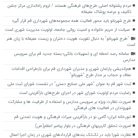
مردم پشتوانه اصلی طرح‌های فرهنگی هستند / لزوم راه‌اندازی مرکز جشن
تکلیف و عرضه پوشاک عفیفانه
طرح شهربانو باید محور فعالیت همه مجموعه‌های شهرداری قم قرار گیرد
صیانت از حریم خانواده و امنیت روانی جامعه، اولویت مدیریت شهری است
“طرح شهربانو” به دنبال تقویت هویت دختران و زیست عفیفانه با زبان هنر
است
سامانه رصد لحظه ای و تسهیلات بانکی؛ بسته جدید قم برای سرویس
مدارس
هم‌اندیشی پارلمان شهری و مدیران شهرداری قم برای بازطراحی اقدامات
عفاف و حجاب بر مدار طرح “شهربانو”
ثبت شهر قم به عنوان “شهر ملی صنایع دستی” در نشست شورای ثبت ملی
رضایت مردم اولویت شورای شهر در اجرای طرح‌های بازآفرینی است
ضرورت نظارت ویژه بر سرویس مدارس و استفاده از ظرفیت ها و مشارکت
شهروندان در فعالیت های فرهنگی
تنورخانه ایران؛ گامی نو در بازآفرینی میراث فرهنگی و هویت تمدنی قم
ضرورت تحقق کاربری­های فرهنگی در بلوار پیامبر اعظم(ص)
نظارت شورا باید در تک‌تک بندهای قراردادهای شهری در زمان اجرا اعمال