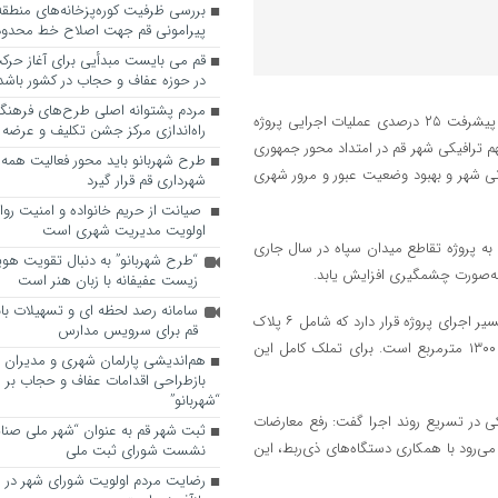
پیرامونی قم جهت اصلاح خط محدوده
قم می بایست مبدأیی برای آغاز حرک
در حوزه عفاف و حجاب در کشور باشد
مردم پشتوانه اصلی طرح‌های فرهنگ
به گزارش روابط عمومی شورای اسلامی شهر مقدس قم، دکترحسن طلایی از پیشرفت ۲۵ درصدی عملیات اجرایی پروژه
راه‌اندازی مرکز جشن تکلیف و عرضه 
مهم ترافیکی شهر قم در امتداد محور جمهوری
طرح شهربانو باید محور فعالیت همه
انی شهر و بهبود وضعیت عبور و مرور شهری
شهرداری قم قرار گیرد
صیانت از حریم خانواده و امنیت روا
اولویت مدیریت شهری است
 به پروژه تقاطع میدان سپاه در سال جاری
“طرح شهربانو” به دنبال تقویت هو
زیست عفیفانه با زبان هنر است
سامانه رصد لحظه ای و تسهیلات با
طلایی افزود: در بخش تملک اراضی نیز در مجموع ۲۰۰۵ مترمربع عرصه در مسیر اجرای پروژه قرار دارد که شامل ۶ پلاک
قم برای سرویس مدارس
در بخش جنوبی به متراژ ۷۰۵ مترمربع و ۱۳ پلاک در بخش شمالی به متراژ ۱۳۰۰ مترمربع است. برای تملک کامل این
هم‌اندیشی پارلمان شهری و مدیران ش
بازطراحی اقدامات عفاف و حجاب بر 
“شهربانو”
 در تسریع روند اجرا گفت: رفع معارضات
ثبت شهر قم به عنوان “شهر ملی صنا
می‌رود با همکاری دستگاه‌های ذی‌ربط، این
نشست شورای ثبت ملی
رضایت مردم اولویت شورای شهر در 