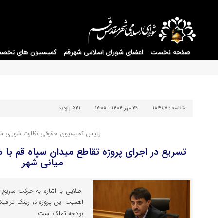
صفحه نخست
اعضای شورای اسلامی شهرقم
کمیسیون های تخص
شناسه :
18487
29 مهر 1404 - 12:08
521 بازدید
رئیس کمیسیون حقوقی نظارت شورای شه
تسریع در اجرای پروژه تقاطع میدان سپاه قم با
میانی شهر
طلایی با اشاره به حرکت سریع 
اهمیت این پروژه در رینگ ترافیک
بودجه تملک است.