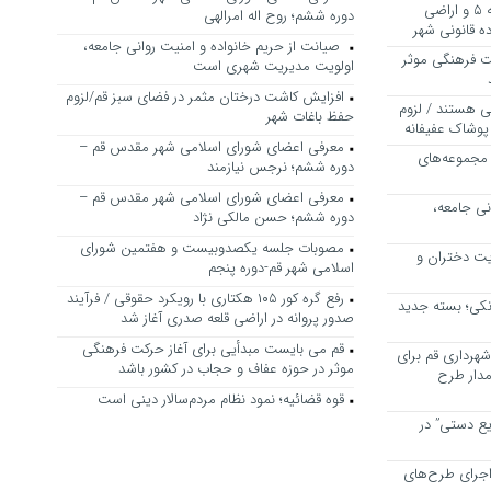
بررسی ظرفیت کوره‌پزخانه‌های منطقه ۵ و اراضی
دوره ششم؛ روح اله امرالهی
 قانونی شهر
صیانت از حریم خانواده و امنیت روانی جامعه،
ت فرهنگی موثر
اولویت مدیریت شهری است
افزایش کاشت درختان مثمر در فضای سبز قم/لزوم
ی هستند / لزوم
حفظ باغات شهر
پوشاک عفیفانه
معرفی اعضای شورای اسلامی شهر مقدس قم –
 مجموعه‌های
دوره ششم؛ نرجس نیازمند
معرفی اعضای شورای اسلامی شهر مقدس قم –
نی جامعه،
دوره ششم؛ حسن مالکی نژاد
مصوبات جلسه یکصدوبیست و هفتمین شورای
یت دختران و
اسلامی شهر قم-دوره پنجم
رفع گره کور ۱۰۵ هکتاری با رویکرد حقوقی / فرآیند
نکی؛ بسته جدید
صدور پروانه در اراضی قلعه صدری آغاز شد
قم می بایست مبدأیی برای آغاز حرکت فرهنگی
هرداری قم برای
موثر در حوزه عفاف و حجاب در کشور باشد
مدار طرح
قوه قضائیه؛ نمود نظام مردم‌سالار دینی است
یع دستی” در
اجرای طرح‌های