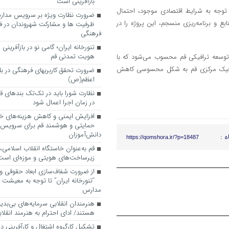
بازآفرینی است
 ۱۵۰۰ میلیارد ریال بوده، اما با توجه به شرایط اقتصادی موجود، احتمال
ضرورت نظارت ویژه بر سرویس مدارس
ع و برنامه‌ریزی منسجم، این پروژه را در
ظرفیت ها و مشارکت شهروندان در ف
فرهنگی
تنورخانه ایران؛ گامی نو در بازآفرینی
هویت تمدنی قم
 توسعه ترافیکی قم محسوب می‌شود که با
ترافیک مرکزی قم به شکل محسوسی کاهش
ضرورت تحقق کاربری­های فرهنگی در بلوا
اعظم(ص)
نظارت شورا باید در تک‌تک بندهای ق
در زمان اجرا اعمال شود
افزایش ایمنی و کاهش هزینه‌های خان
حمایتی و هوشمند قم برای سرویس
دانش‌آموزان
ه :
https://qomshora.ir/?p=18487
قم به‌عنوان خاستگاه انقلاب اسلامی
زیرساخت‌های هویتی و موزه‌ای است
از ضرورت شفاف‌سازی ابعاد حقوقی و
“تنورخانه ایران” تا توجه به معیشت
مدارس
هنرمندان انقلابی سرمایه‌های بی‌بد
هستند/ ادای احترام به هنرمند انقلاب
تشکیل کارگروه اشتغال و کارآفرینی د