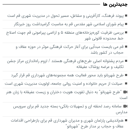
جديدترين ها
است
اصلاح خط محدوده قانونی شهر
پیوند فرهنگ، کارآفرینی و مشاغل، مسیر تحول در مدیریت شهری قم است
پیام شورای اسلامی شهر مقدس قم به مناسبت گرامیداشت روز خبرنگار
بررسی ظرفیت کوره‌پزخانه‌های منطقه ۵ و اراضی پیرامونی قم جهت اصلاح
خط محدوده قانونی شهر
قم می بایست مبدأیی برای آغاز حرکت فرهنگی موثر در حوزه عفاف و
حجاب در کشور باشد
مردم پشتوانه اصلی طرح‌های فرهنگی هستند / لزوم راه‌اندازی مرکز جشن
تکلیف و عرضه پوشاک عفیفانه
طرح شهربانو باید محور فعالیت همه مجموعه‌های شهرداری قم قرار گیرد
صیانت از حریم خانواده و امنیت روانی جامعه، اولویت مدیریت شهری است
“طرح شهربانو” به دنبال تقویت هویت دختران و زیست عفیفانه با زبان هنر
است
سامانه رصد لحظه ای و تسهیلات بانکی؛ بسته جدید قم برای سرویس
مدارس
هم‌اندیشی پارلمان شهری و مدیران شهرداری قم برای بازطراحی اقدامات
عفاف و حجاب بر مدار طرح “شهربانو”