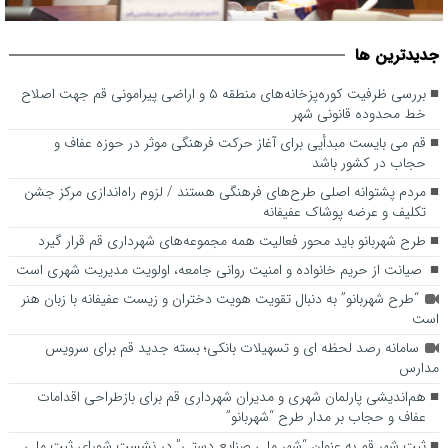
قم می بایست مبدأیی برای آغاز حرکت فرهنگی موثر در حوزه عفاف و
جديدترين ها
حجاب در کشور باشد
بررسی ظرفیت کوره‌پزخانه‌های منطقه ۵ و اراضی پیرامونی قم جهت اصلاح
خط محدوده قانونی شهر
قم می بایست مبدأیی برای آغاز حرکت فرهنگی موثر در حوزه عفاف و
حجاب در کشور باشد
مردم پشتوانه اصلی طرح‌های فرهنگی هستند / لزوم راه‌اندازی مرکز جشن
تکلیف و عرضه پوشاک عفیفانه
طرح شهربانو باید محور فعالیت همه مجموعه‌های شهرداری قم قرار گیرد
صیانت از حریم خانواده و امنیت روانی جامعه، اولویت مدیریت شهری است
“طرح شهربانو” به دنبال تقویت هویت دختران و زیست عفیفانه با زبان هنر
است
سامانه رصد لحظه ای و تسهیلات بانکی؛ بسته جدید قم برای سرویس
مدارس
هم‌اندیشی پارلمان شهری و مدیران شهرداری قم برای بازطراحی اقدامات
عفاف و حجاب بر مدار طرح “شهربانو”
ثبت شهر قم به عنوان “شهر ملی صنایع دستی” در نشست شورای ثبت ملی