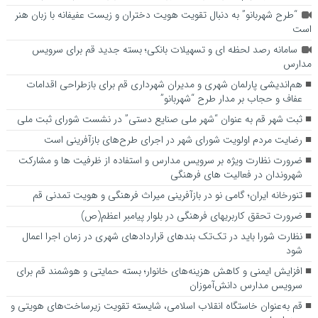
“طرح شهربانو” به دنبال تقویت هویت دختران و زیست عفیفانه با زبان هنر
است
سامانه رصد لحظه ای و تسهیلات بانکی؛ بسته جدید قم برای سرویس
مدارس
هم‌اندیشی پارلمان شهری و مدیران شهرداری قم برای بازطراحی اقدامات
عفاف و حجاب بر مدار طرح “شهربانو”
ثبت شهر قم به عنوان “شهر ملی صنایع دستی” در نشست شورای ثبت ملی
رضایت مردم اولویت شورای شهر در اجرای طرح‌های بازآفرینی است
ضرورت نظارت ویژه بر سرویس مدارس و استفاده از ظرفیت ها و مشارکت
شهروندان در فعالیت های فرهنگی
تنورخانه ایران؛ گامی نو در بازآفرینی میراث فرهنگی و هویت تمدنی قم
ضرورت تحقق کاربری­های فرهنگی در بلوار پیامبر اعظم(ص)
نظارت شورا باید در تک‌تک بندهای قراردادهای شهری در زمان اجرا اعمال
شود
افزایش ایمنی و کاهش هزینه‌های خانوار؛ بسته حمایتی و هوشمند قم برای
سرویس مدارس دانش‌آموزان
قم به‌عنوان خاستگاه انقلاب اسلامی، شایسته تقویت زیرساخت‌های هویتی و