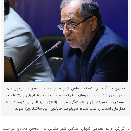
محرری با تأکید بر اقتضائات خاص شهر قم و اهمیت محدوده پیرامون حرم
مطهر اظهار کرد: سازمان بهسازی اطراف حرم نه تنها وظیفه اجرای پروژه‌ها بلکه
مسئولیت تصمیم‌سازی و هماهنگی میان نهادهای مرتبط را بر عهده دارد و
مدل‌های استاندارد سایر شهرها نمی‌توانند جایگزین این ساختار ویژه شوند.
به گزارش روابط عمومی شورای اسلامی شهر مقدس قم، محسن محرری در جلسه