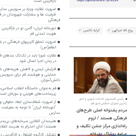
ه :
بازآفرینی است
https://qomshora.ir/?p=2014
ضرورت نظارت ویژه بر سرویس مدارس
ظرفیت ها و مشارکت شهروندان در ف
فرهنگی
تنورخانه ایران؛ گامی نو در بازآفرینی
روح الله امرالهی
کرایه تاکسی
هویت تمدنی قم
ضرورت تحقق کاربری­های فرهنگی در بلوا
اعظم(ص)
نظارت شورا باید در تک‌تک بندهای ق
در زمان اجرا اعمال شود
افزایش ایمنی و کاهش هزینه‌های خان
حمایتی و هوشمند قم برای سرویس
دانش‌آموزان
قم به‌عنوان خاستگاه انقلاب اسلامی
زیرساخت‌های هویتی و موزه‌ای است
رئیس کمیسیون خدمات شهری و امور
از ضرورت شفاف‌سازی ابعاد حقوقی و
زائرین شورای اسلامی شهر قم:
“تنورخانه ایران” تا توجه به معیشت
مردم پشتوانه اصلی طرح‌های
مدارس
فرهنگی هستند / لزوم
هنرمندان انقلابی سرمایه‌های بی‌بد
راه‌اندازی مرکز جشن تکلیف و
هستند/ ادای احترام به هنرمند انقلاب
عرضه پوشاک عفیفانه
تشکیل کارگروه اشتغال و کارآفرینی د