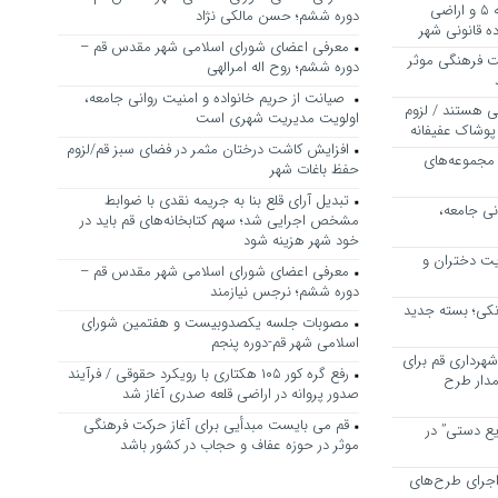
بررسی ظرفیت کوره‌پزخانه‌های منطقه ۵ و اراضی
دوره ششم؛ حسن مالکی نژاد
 قانونی شهر
معرفی اعضای شورای اسلامی شهر مقدس قم –
ت فرهنگی موثر
دوره ششم؛ روح اله امرالهی
صیانت از حریم خانواده و امنیت روانی جامعه،
ی هستند / لزوم
اولویت مدیریت شهری است
پوشاک عفیفانه
افزایش کاشت درختان مثمر در فضای سبز قم/لزوم
 مجموعه‌های
حفظ باغات شهر
تبدیل آرای قلع بنا به جریمه نقدی با ضوابط
نی جامعه،
مشخص اجرایی شد؛ سهم کتابخانه‌های قم باید در
خود شهر هزینه شود
یت دختران و
معرفی اعضای شورای اسلامی شهر مقدس قم –
دوره ششم؛ نرجس نیازمند
نکی؛ بسته جدید
مصوبات جلسه یکصدوبیست و هفتمین شورای
اسلامی شهر قم-دوره پنجم
هرداری قم برای
رفع گره کور ۱۰۵ هکتاری با رویکرد حقوقی / فرآیند
مدار طرح
صدور پروانه در اراضی قلعه صدری آغاز شد
قم می بایست مبدأیی برای آغاز حرکت فرهنگی
یع دستی” در
موثر در حوزه عفاف و حجاب در کشور باشد
اجرای طرح‌های