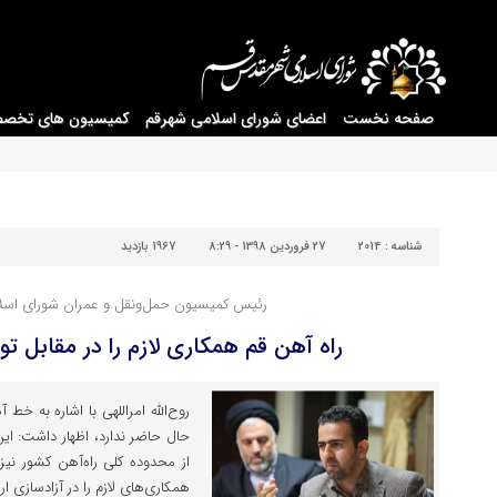
صفحه نخست
اعضای شورای اسلامی شهرقم
کمیسیون های تخص
شناسه :
2014
27 فروردین 1398 - 8:29
1967 بازدید
رئیس کمیسیون حمل‌ونقل و عمران شورای اسلا
راه آهن قم همکاری لازم را در مقابل ت
روح‌الله امراللهی با اشاره به خط
حال حاضر ندارد، اظهار داشت: ای
از محدوده کلی راه‌آهن کشور نیز 
همکاری‌های لازم را در آزادسازی ا