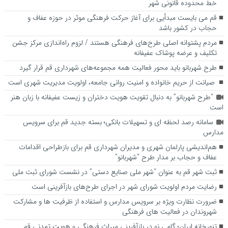
خط محدوده قانونی شهر
قم می بایست مبدأیی برای آغاز حرکت فرهنگی موثر در حوزه عفاف و
حجاب در کشور باشد
مردم پشتوانه اصلی طرح‌های فرهنگی هستند / لزوم راه‌اندازی مرکز جشن
تکلیف و عرضه پوشاک عفیفانه
طرح شهربانو باید محور فعالیت همه مجموعه‌های شهرداری قم قرار گیرد
صیانت از حریم خانواده و امنیت روانی جامعه، اولویت مدیریت شهری است
“طرح شهربانو” به دنبال تقویت هویت دختران و زیست عفیفانه با زبان هنر
است
سامانه رصد لحظه ای و تسهیلات بانکی؛ بسته جدید قم برای سرویس
مدارس
هم‌اندیشی پارلمان شهری و مدیران شهرداری قم برای بازطراحی اقدامات
عفاف و حجاب بر مدار طرح “شهربانو”
ثبت شهر قم به عنوان “شهر ملی صنایع دستی” در نشست شورای ثبت ملی
رضایت مردم اولویت شورای شهر در اجرای طرح‌های بازآفرینی است
ضرورت نظارت ویژه بر سرویس مدارس و استفاده از ظرفیت ها و مشارکت
شهروندان در فعالیت های فرهنگی
تنورخانه ایران؛ گامی نو در بازآفرینی میراث فرهنگی و هویت تمدنی قم