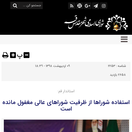
پ
شناسه :
2253
09 اردیبهشت 1398 - 18:49
2658 بازدید
استاندار قم:
استفاده شوراها از ظرفیت شوراهای عالی مغفول مانده
است