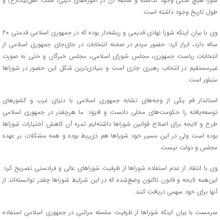
شورا هیچ شکی وجود نداشته و سابقه آن در آموزه‌های دینی، سنت اهل‌بیت(ع) و
طول تاریخ وجود داشته است.
وی با بیان اینکه شورا نهادی قدیمی و ریشه‌دار بوده که در جمهوری اسلامی قدمتی ۲۰
ساله دارد، ابراز کرد: حضور مردم در صحنه انتخابات در جای‌جای جمهوری اسلامی از
انتخابات ریاست جمهوری، مجلس شورای اسلامی، مجلس خبرگان و حتی به صورت
غیرمستقیم در انتخاب رهبری جاری است و بنیادی‌ترین شکل این حضور در شوراها
متبلور است.
استاندار قم یکی از وجه‌های تشابه جمهوری اسلامی با دنیای غرب و کشورهای
توسعه‌یافته را حکومت‌های محلی دانست و افزود: ما هرچقدر در جمهوری اسلامی
طرح و لایحه برای اصلاح قوانین شوراها داشته‌ایم ثمره آن کاهش اختیارات شوراها
بوده است ولی در این مسیر خود شوراها هم ذی‌ربط بوده و همه مشکلات بر عهده
مجلس و دولت نیست.
وی با انتقاد از عدم استفاده شوراها از ظرفیت شوراهای عالی و فرادستی تصریح کرد:
این‌همه لایحه و قانون تاکنون وضع‌شده که در این شرایط شوراها چقدر توانسته‌اند از
آنها برای خود سهمی دریافت کنند.
سرمست با بیان اینکه شوراها از ظرفیت سلسله مراتبی در جمهوری اسلامی استفاده