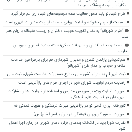
تکلیف و عرضه پوشاک عفیفانه
طرح شهربانو باید محور فعالیت همه مجموعه‌های شهرداری قم قرار گیرد
صیانت از حریم خانواده و امنیت روانی جامعه، اولویت مدیریت شهری است
“طرح شهربانو” به دنبال تقویت هویت دختران و زیست عفیفانه با زبان هنر
است
سامانه رصد لحظه ای و تسهیلات بانکی؛ بسته جدید قم برای سرویس
مدارس
هم‌اندیشی پارلمان شهری و مدیران شهرداری قم برای بازطراحی اقدامات
عفاف و حجاب بر مدار طرح “شهربانو”
ثبت شهر قم به عنوان “شهر ملی صنایع دستی” در نشست شورای ثبت ملی
رضایت مردم اولویت شورای شهر در اجرای طرح‌های بازآفرینی است
ضرورت نظارت ویژه بر سرویس مدارس و استفاده از ظرفیت ها و مشارکت
شهروندان در فعالیت های فرهنگی
تنورخانه ایران؛ گامی نو در بازآفرینی میراث فرهنگی و هویت تمدنی قم
ضرورت تحقق کاربری­های فرهنگی در بلوار پیامبر اعظم(ص)
نظارت شورا باید در تک‌تک بندهای قراردادهای شهری در زمان اجرا اعمال
شود