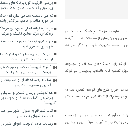
پیرامونی قم جهت اصلاح خط محدوده
قم می بایست مبدأیی برای آغاز حرک
در حوزه عفاف و حجاب در کشور باشد
مردم پشتوانه اصلی طرح‌های فرهنگ
 با اشاره به افزایش چشمگیر جمعیت در
راه‌اندازی مرکز جشن تکلیف و عرضه 
هری و پردیسان از معضلات فعلی و آینده
طرح شهربانو باید محور فعالیت همه
ان از جمله مدیریت شهری را درگیر خواهد
شهرداری قم قرار گیرد
صیانت از حریم خانواده و امنیت روا
اولویت مدیریت شهری است
اینکه باید دستگاه‌های مختلف و مجموعه
“طرح شهربانو” به دنبال تقویت هو
وژه تصفیه‌خانه فاضلاب پردیسان می‌تواند
زیست عفیفانه با زبان هنر است
سامانه رصد لحظه ای و تسهیلات با
قم برای سرویس مدارس
ب در اجرای طرح‌های توسعه فضای سبز در
هم‌اندیشی پارلمان شهری و مدیران ش
گستره جنوب قم و محدوده پردیسان که نزدیک به ۷۰۰ هکتار در وضع موجود و در چشم‌انداز ۱۴۰۴ شهر قم به ۱۰۰۰ هکتار
بازطراحی اقدامات عفاف و حجاب بر 
“شهربانو”
ثبت شهر قم به عنوان “شهر ملی صنا
د، یادآور شد: امکان بهره‌برداری از پساب
نشست شورای ثبت ملی
ی‌شود؛ چراکه آبیاری مؤثرترین و بهترین
رضایت مردم اولویت شورای شهر در 