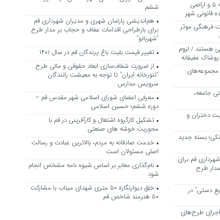
بررسی ظرفیت کوره‌پزخانه‌های منطقه ۵ و اراضی
ششم
 قانونی شهر
هم‌اندیشی پارلمان شهری و مدیران شهرداری قم
ت فرهنگی موثر
برای بازطراحی اقدامات عفاف و حجاب بر مدار طرح
“شهربانو”
ی هستند / لزوم
تغییر قیمت بلیت باغ پرندگان قم در سال ۱۴۰۱
پوشاک عفیفانه
از ضرورت شفاف‌سازی ابعاد حقوقی و مالی طرح
 مجموعه‌های
“تنورخانه ایران” تا توجه به معیشت رانندگان
سرویس مدارس
نی جامعه،
معرفی اعضای شورای اسلامی شهر مقدس قم –
دوره ششم؛ حسین اسلامی
یت دختران و
تشکیل کارگروه اشتغال و کارآفرینی در قم با
محوریت خوشه های صنعتی
نکی؛ بسته جدید
خدمت صادقانه به مردم، بالاترین عبادت و رسالت
اصلی مسئولان است
هرداری قم برای
نام‌گذاری معابر بر اساس شیوه نامه مشخص انجام
مدار طرح
شود
خلق دیوارنگاره ۵۰ متری شهدای میناب با مشارکت
یع دستی” در
۵۰ هنرمند شاخص قم
اجرای طرح‌های