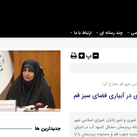
صی
چند رسانه ای
ارتباط با ما
پ
می شهر قم مطرح کرد:
 در آبیاری فضای سبز قم
قم می بایست مبدأیی برای آغاز
ری و امور زائران شورای اسلامی شهر
موثر در حوزه عفاف و حجاب در ک
نه پردیسان مشکل کمبود آب در اجرای
جديدترين ها
ره جنوب قم و محدوده پردیسان را تا