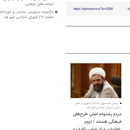
خوشه های صنعتی
ه :
https://qomshora.ir/?p=3290
باغ‌موزه، سرویس مدارس و تنورخانه
جلسه ۲۱۷ شورای اسلامی شهر قم
رئیس کمیسیون خدمات شهری و امور
زائرین شورای اسلامی شهر قم:
مردم پشتوانه اصلی طرح‌های
فرهنگی هستند / لزوم
راه‌اندازی مرکز جشن تکلیف و