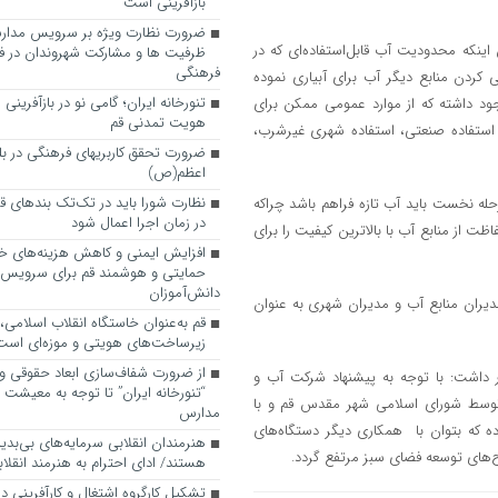
بازآفرینی است
ضرورت نظارت ویژه بر سرویس مدارس
ینکه محدودیت آب قابل‌استفاده‌ای که در
ظرفیت ها و مشارکت شهروندان در ف
فرهنگی
ردن منابع دیگر آب برای آبیاری نموده
تنورخانه ایران؛ گامی نو در بازآفرینی
وجود داشته که از موارد عمومی ممکن برای
هویت تمدنی قم
 استفاده صنعتی، استفاده شهری غیرشرب،
ضرورت تحقق کاربری­های فرهنگی در بلوا
اعظم(ص)
نظارت شورا باید در تک‌تک بندهای ق
رحله نخست باید آب تازه فراهم باشد چراکه
در زمان اجرا اعمال شود
ظت از منابع آب با بالاترین کیفیت را برای
افزایش ایمنی و کاهش هزینه‌های خان
حمایتی و هوشمند قم برای سرویس
دانش‌آموزان
دیران منابع آب و مدیران شهری به‌ عنوان
قم به‌عنوان خاستگاه انقلاب اسلامی
زیرساخت‌های هویتی و موزه‌ای است
از ضرورت شفاف‌سازی ابعاد حقوقی و
 داشت: با توجه به پیشنهاد شرکت آب و
“تنورخانه ایران” تا توجه به معیشت
توسط شورای اسلامی شهر مقدس قم و با
مدارس
ده که بتوان با همکاری دیگر دستگاه‌های
هنرمندان انقلابی سرمایه‌های بی‌بد
های توسعه فضای سبز مرتفع گردد.
هستند/ ادای احترام به هنرمند انقلاب
تشکیل کارگروه اشتغال و کارآفرینی د