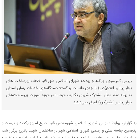
رییس کمیسیون برنامه و بودجه شورای اسلامی شهر قم، ضعف زیرساخت های
بلوار پیامبر اعظم(ص) را جدی دانست و گفت: دستگاه‌های خدمات رسان استان
به بهانه عدم تونل مشترک شهری تکالیف خود را در حوزه تقویت زیرساخت‌های
بلوار پیامبر اعظم(ص) انجام نمی‌دهند.
به گزارش روابط عمومی شورای اسلامی شهرمقدس قم، صبح امروز یکصد و بیست و
پنجمین جلسه علنی و رسمی شورای اسلامی شهر در ساختمان شهید باکری برگزار شد،
در ابتدای جلسه، زین‌العابدین قراچورلو عضو شورای شهر قم به قرائت لوایح پرداخت و