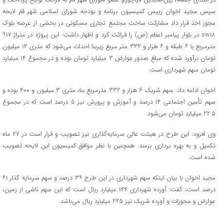
سپس مجید اخوان رییس کمیسیون برنامه و بودجه شورای اسلامی شهر قم لایحه
مجوز اخذ قرار داد مشارکت ساخت مجتمع تجاری مسکونی در بخشی از عرصه بلوک
sw۱۸ در بلوار پیامبر اعظم (ص) را قرائت کرد و اظهار داشت: این پروژه در متراژ ۹۱۷
مترمربع با ۶ طبقه و ۶ هزار و ۳۳۲ متر مربع زیربنا احداث می‌شود که متری ۱۲ میلیون
تومان برآورد شده که مبلغ صدور عوارض ۳ میلیارد تومان بوده و در مجموع ۱۴ میلیارد
تومان سهم شهرداری است.
اخوان ادامه داد: سهم شریک ۶ هزار و ۳۳۲ مترمربع بنا، متری ۳ میلیون و ۴۰۰ بوده و
سهم تأمین اجتماعی ۱۴ درصد و آموزش‌ و پرورش نیز ۵ درصد است که در مجموع
۲۲.۵ میلیارد تومان می‌شود.
وی افزود: این طرح در هیئت عالی سرمایه‌گذاری نیز تصویب و قرار است در ۲۷ ماه
تکمیل و به بهره برداری برسد. همچنین با نظر موافق کمیسیون این لایحه تصویب
شده است.
مجید اخوان با بیان اینکه سهم شهرداری در این طرح ۳۹ درصد و سهم سرمایه گذار ۶۱
درصد است، گفت: آورده شهرداری ۱۴۴ میلیارد ریال است که این سهم ناشی از زمین،
عوارض و مجوزات و آورده شریک نیز ۲۲۵ میلیارد ریال می‌باشد.