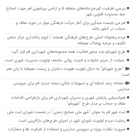
بررسی ظرفیت کوره‌پزخانه‌های منطقه ۵ و اراضی پیرامونی قم جهت اصلاح
خط محدوده قانونی شهر
قم می بایست مبدأیی برای آغاز حرکت فرهنگی موثر در حوزه عفاف و
حجاب در کشور باشد
مردم پشتوانه اصلی طرح‌های فرهنگی هستند / لزوم راه‌اندازی مرکز جشن
تکلیف و عرضه پوشاک عفیفانه
طرح شهربانو باید محور فعالیت همه مجموعه‌های شهرداری قم قرار گیرد
صیانت از حریم خانواده و امنیت روانی جامعه، اولویت مدیریت شهری است
“طرح شهربانو” به دنبال تقویت هویت دختران و زیست عفیفانه با زبان هنر
است
سامانه رصد لحظه ای و تسهیلات بانکی؛ بسته جدید قم برای سرویس
مدارس
هم‌اندیشی پارلمان شهری و مدیران شهرداری قم برای بازطراحی اقدامات
عفاف و حجاب بر مدار طرح “شهربانو”
ثبت شهر قم به عنوان “شهر ملی صنایع دستی” در نشست شورای ثبت ملی
رضایت مردم اولویت شورای شهر در اجرای طرح‌های بازآفرینی است
ضرورت نظارت ویژه بر سرویس مدارس و استفاده از ظرفیت ها و مشارکت