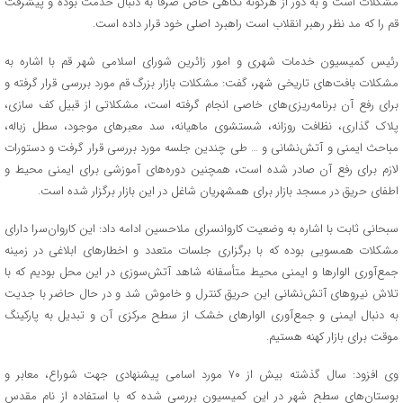
مشکلات است و به‌ دور از هرگونه نگاهی خاص صرفاً به دنبال خدمت بوده و پیشرفت
قم را که مد نظر رهبر انقلاب است راهبرد اصلی خود قرار داده است.
رئیس کمیسیون خدمات شهری و امور زائرین شورای اسلامی شهر قم با اشاره به
مشکلات بافت‌های تاریخی شهر، گفت: مشکلات بازار بزرگ قم مورد بررسی قرار گرفته و
برای رفع آن برنامه‌ریزی‌های خاصی انجام‌ گرفته است، مشکلاتی از قبیل کف سازی،
پلاک گذاری، نظافت روزانه، شستشوی ماهیانه، سد معبرهای موجود، سطل زباله،
مباحث ایمنی و آتش‌نشانی و … طی چندین جلسه مورد بررسی قرار گرفت و دستورات
لازم برای رفع آن صادر شده است، همچنین دوره‌های آموزشی برای ایمنی محیط و
اطفای حریق در مسجد بازار برای همشهریان شاغل در این بازار برگزار شده است.
سبحانی ثابت با اشاره به وضعیت کاروانسرای ملاحسین ادامه داد: این کاروان‌سرا دارای
مشکلات همسویی بوده ‌که با برگزاری جلسات متعدد و اخطارهای ابلاغی در زمینه
جمع‌آوری الوارها و ایمنی محیط متأسفانه شاهد آتش‌سوزی در این محل بودیم که با
تلاش نیروهای آتش‌نشانی این حریق کنترل و خاموش شد و در حال حاضر با جدیت
به دنبال ایمنی و جمع‌آوری الوارهای خشک از سطح مرکزی آن و تبدیل به پارکینگ
موقت برای بازار کهنه هستیم.
وی افزود: سال گذشته بیش از ۷۰ مورد اسامی پیشنهادی جهت شوراع، معابر و
بوستان‌های سطح شهر در این کمیسیون بررسی‌ شده ‌که با استفاده از نام مقدس