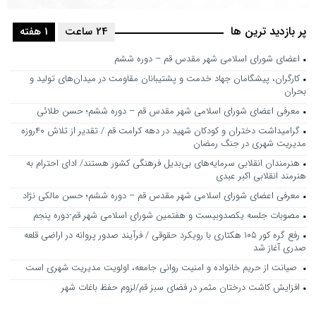
پر بازدید ترین ها
24 ساعت
1 هفته
اعضای شورای اسلامی شهر مقدس قم – دوره ششم
کارگران، پیشگامان جهاد خدمت و پشتیبانان مقاومت در میدان‌های تولید و
بحران
معرفی اعضای شورای اسلامی شهر مقدس قم – دوره ششم؛ حسن طلائی
گرامیداشت دختران و کودکان شهید در دهه کرامت قم / تقدیر از تلاش ۴۰روزه
مدیریت شهری در جنگ رمضان
هنرمندان انقلابی سرمایه‌های بی‌بدیل فرهنگی کشور هستند/ ادای احترام به
هنرمند انقلابی اکبر عبدی
معرفی اعضای شورای اسلامی شهر مقدس قم – دوره ششم؛ حسن مالکی نژاد
مصوبات جلسه یکصدوبیست و هفتمین شورای اسلامی شهر قم-دوره پنجم
رفع گره کور ۱۰۵ هکتاری با رویکرد حقوقی / فرآیند صدور پروانه در اراضی قلعه
صدری آغاز شد
صیانت از حریم خانواده و امنیت روانی جامعه، اولویت مدیریت شهری است
افزایش کاشت درختان مثمر در فضای سبز قم/لزوم حفظ باغات شهر